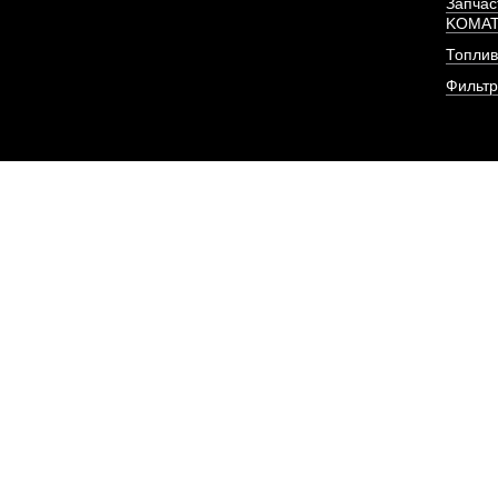
Запчас
KOMA
Топлив
Фильт
Форсунка Евро-2 (8
резьба) двиг
АРТИКУЛ: 8N7005, 