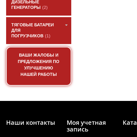
ДИЗЕЛЬНЫЕ
ГЕНЕРАТОРЫ
(2)
ТЯГОВЫЕ БАТАРЕИ
ДЛЯ
ПОГРУЗЧИКОВ
(1)
ВАШИ ЖАЛОБЫ И
Вал коленчатый дви
ПРЕДЛОЖЕНИЯ ПО
C6121/SC
УЛУЧШЕНИЮ
НАШЕЙ РАБОТЫ
АРТИКУЛ: CO6AL-06A
06AB102+A
ПОД ЗА
Наши контакты
Моя учетная
Ката
запись