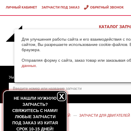
ЛИЧНЫЙ КАБИНЕТ
ЗАПЧАСТИ ПОД ЗАКАЗ
ОБРАТНЫЙ ЗВОНОК
КАТАЛОГ ЗАП
ВИДЕОГАЛЕРЕ
Для улучшения работы сайта и его взаимодействия с п
сайтом, Вы разрешаете использование cookie-файлов. 
браузера.
ДОСТАВКА ГРУ
КИТАЯ
Отправляя форму с сайта, заказ товар или заказывая о
данных
.
Умный поиск
X
НЕ НАШЛИ НУЖНУЮ
ЗАПЧАСТЬ?
CВЯЖИТЕСЬ С НАМИ!
ГЛАВНАЯ
—
КАТАЛОГ ЗАПЧАСТЕЙ
—
ЗАПЧАСТИ ДЛЯ ДВИГАТЕЛЕЙ
ЛЮБЫЕ ЗАПЧАСТИ
SHANGHAI C6121
ПОД ЗАКАЗ ИЗ КИТАЯ
СРОК 10-15 ДНЕЙ!