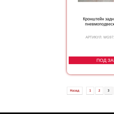
Кронштейн задн
пневмоподвески
АРТИКУЛ: WG97
ПОД ЗА
Назад
1
2
3