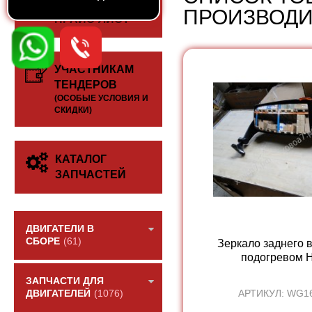
СКАЧАТЬ
ПРОИЗВОДИ
ПРАЙС-ЛИСТ
УЧАСТНИКАМ
ТЕНДЕРОВ
(ОСОБЫЕ УСЛОВИЯ И
СКИДКИ)
КАТАЛОГ
ЗАПЧАСТЕЙ
ДВИГАТЕЛИ В
СБОРЕ
(61)
Зеркало заднего 
подогревом 
ЗАПЧАСТИ ДЛЯ
АРТИКУЛ: WG1
ДВИГАТЕЛЕЙ
(1076)