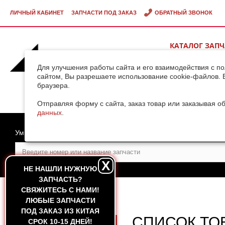
ЛИЧНЫЙ КАБИНЕТ
ЗАПЧАСТИ ПОД ЗАКАЗ
ОБРАТНЫЙ ЗВОНОК
КАТАЛОГ ЗАП
ВИДЕОГАЛЕРЕ
Для улучшения работы сайта и его взаимодействия с п
сайтом, Вы разрешаете использование cookie-файлов. 
браузера.
ДОСТАВКА ГРУ
КИТАЯ
Отправляя форму с сайта, заказ товар или заказывая о
данных
.
Умный поиск
X
НЕ НАШЛИ НУЖНУЮ
ЗАПЧАСТЬ?
CВЯЖИТЕСЬ С НАМИ!
ГЛАВНАЯ
—
SINOTRUK
ЛЮБЫЕ ЗАПЧАСТИ
ПОД ЗАКАЗ ИЗ КИТАЯ
СПИСОК ТО
СРОК 10-15 ДНЕЙ!