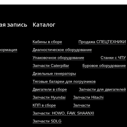
ая запись
Каталог
Кабины в сборе
Продажа СПЕЦТЕХНИКИ
формация
Диагностическое оборудование
Упаковочное оборудование
Станки с ЧПУ
Запчасти Caterpillar
Буровое оборудование
НВД (топливный насос
Насос гидравлически
Дизельные генераторы
ого давления) двигателя...
CBGJ3166, JHP3166 (
шлицов,...
Тяговые батареи для погрузчиков
АРТИКУЛ: 612601080575
Двигатели в сборе
Запчасти для двигателей
АРТИКУЛ: 4120000684
Запчасти Hyundai
Запчасти Hitachi
КПП в сборе
Запчасти
Запчасти: HOWO, FAW, SHAANXI
ПОД ЗАКАЗ
ПОД ЗАКАЗ
Запчасти SDLG