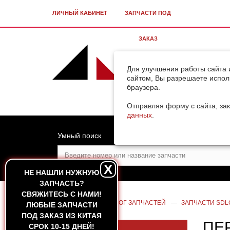
ЛИЧНЫЙ КАБИНЕТ
ЗАПЧАСТИ ПОД
ЗАКАЗ
Для улучшения работы сайта 
сайтом, Вы разрешаете испол
браузера.
Отправляя форму с сайта, зак
данных
.
Умный поиск
X
НЕ НАШЛИ НУЖНУЮ
ЗАПЧАСТЬ?
CВЯЖИТЕСЬ С НАМИ!
ГЛАВНАЯ
—
КАТАЛОГ ЗАПЧАСТЕЙ
—
ЗАПЧАСТИ SDL
ЛЮБЫЕ ЗАПЧАСТИ
ПОД ЗАКАЗ ИЗ КИТАЯ
ПЕ
СРОК 10-15 ДНЕЙ!