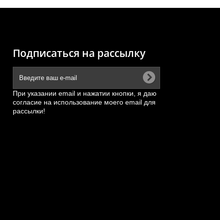
Подписаться на рассылку
При указании email и нажатии кнопки, я даю
согласие на использование моего email для
рассылки!
й
Сальник (80*95*8, железная
6
обойма) пальца рабочего...
АРТИКУЛ: 4043000055
ПОД ЗАКАЗ