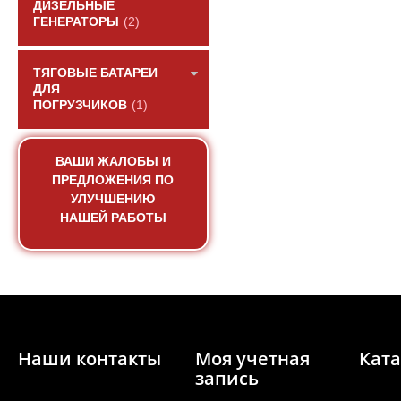
ДИЗЕЛЬНЫЕ
ГЕНЕРАТОРЫ
(2)
ТЯГОВЫЕ БАТАРЕИ
ДЛЯ
ПОГРУЗЧИКОВ
(1)
Радиатор водяного 
930S2) двиг
ВАШИ ЖАЛОБЫ И
ПРЕДЛОЖЕНИЯ ПО
АРТИКУЛ: 41
УЛУЧШЕНИЮ
НАШЕЙ РАБОТЫ
ПОД ЗА
Наши контакты
Моя учетная
Ката
запись