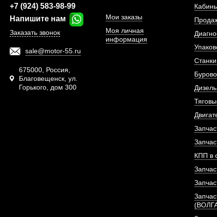
+7 (924) 583-98-99
Кабины
Мои заказы
Напишите нам
Прода
Моя личная
Заказать звонок
Диагно
информация
Упаков
sale@motor-55.ru
Станки
675000, Россия,
Бурово
Благовещенск, ул.
Горького, дом 300
Дизель
ТНВД (топливный н
Тяговы
давления) Е
Двигат
Запчас
АРТИКУЛ: 130530
Запчас
КПП в 
Запчас
ПОД ЗА
Запчас
Запчас
(ВОЛГ