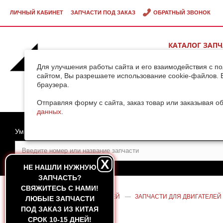
ЛИЧНЫЙ КАБИНЕТ
ЗАПЧАСТИ ПОД ЗАКАЗ
ОБРАТНЫЙ ЗВОНОК
КАТАЛОГ ЗАП
ВИДЕОГАЛЕРЕ
Для улучшения работы сайта и его взаимодействия с п
сайтом, Вы разрешаете использование cookie-файлов. 
браузера.
ДОСТАВКА ГРУ
КИТАЯ
Отправляя форму с сайта, заказ товар или заказывая о
данных
.
Умный поиск
X
НЕ НАШЛИ НУЖНУЮ
ЗАПЧАСТЬ?
CВЯЖИТЕСЬ С НАМИ!
ГЛАВНАЯ
—
КАТАЛОГ ЗАПЧАСТЕЙ
—
ЗАПЧАСТИ ДЛЯ ДВИГАТЕЛЕЙ
ЛЮБЫЕ ЗАПЧАСТИ
ДВИГАТЕЛЯ DEUTZ TD226B-6
ПОД ЗАКАЗ ИЗ КИТАЯ
СРОК 10-15 ДНЕЙ!