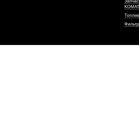
Запчас
KOMA
Топлив
Фильт
Патрубок от радиа
двигателя D
АРТИКУЛ: 1
ПОД ЗА