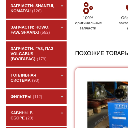
ЗАПЧАСТИ: SHANTUI,
KOMATSU
(126)
100%
Обр
оригинальные
зака
ЗАПЧАСТИ: HOWO,
запчасти
FAW, SHAANXI
(552)
ЗАПЧАСТИ: ГАЗ, ПАЗ,
ПОХОЖИЕ ТОВАР
VOLGABUS
(ВОЛГАБАС)
(179)
ТОПЛИВНАЯ
СИСТЕМА
(93)
ФИЛЬТРЫ
(112)
КАБИНЫ В
СБОРЕ
(20)