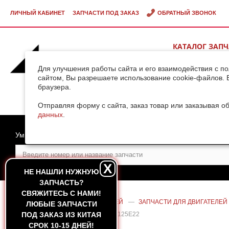
ЛИЧНЫЙ КАБИНЕТ
ЗАПЧАСТИ ПОД ЗАКАЗ
ОБРАТНЫЙ ЗВОНОК
КАТАЛОГ ЗАП
ВИДЕОГАЛЕРЕ
Для улучшения работы сайта и его взаимодействия с п
сайтом, Вы разрешаете использование cookie-файлов. 
браузера.
ДОСТАВКА ГРУ
КИТАЯ
Отправляя форму с сайта, заказ товар или заказывая о
данных
.
Умный поиск
X
НЕ НАШЛИ НУЖНУЮ
ЗАПЧАСТЬ?
CВЯЖИТЕСЬ С НАМИ!
ГЛАВНАЯ
—
КАТАЛОГ ЗАПЧАСТЕЙ
—
ЗАПЧАСТИ ДЛЯ ДВИГАТЕЛЕЙ
ЛЮБЫЕ ЗАПЧАСТИ
ДВИГАТЕЛЯ DEUTZ TD226B-6/WP6G125E22
ПОД ЗАКАЗ ИЗ КИТАЯ
СРОК 10-15 ДНЕЙ!