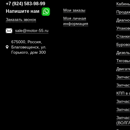
+7 (924) 583-98-99
ПОД ЗА
Кабины
Мои заказы
Напишите нам
Прода
Моя личная
Заказать звонок
Диагно
информация
Упаков
sale@motor-55.ru
Станки
675000, Россия,
Бурово
Благовещенск, ул.
Горького, дом 300
Дизель
Тяговы
Двигат
Запчас
Запчас
КПП в 
Запчас
ТНВД (топливный н
Запчас
давления) Е
Запчас
(ВОЛГ
АРТИКУЛ: 130530