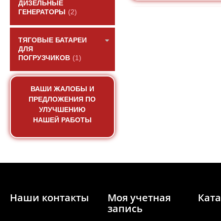
ДИЗЕЛЬНЫЕ
ГЕНЕРАТОРЫ
(2)
ТЯГОВЫЕ БАТАРЕИ
ДЛЯ
ПОГРУЗЧИКОВ
(1)
ВАШИ ЖАЛОБЫ И
ПРЕДЛОЖЕНИЯ ПО
УЛУЧШЕНИЮ
НАШЕЙ РАБОТЫ
Радиатор водяного 
930S2) двиг
АРТИКУЛ: 41
Наши контакты
Моя учетная
Ката
запись