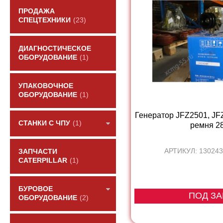
ПРОДАЖА
СПЕЦТЕХНИКИ
(23)
ДИАГНОСТИЧЕСКОЕ
ОБОРУДОВАНИЕ
(1)
УПАКОВОЧНОЕ
ОБОРУДОВАНИЕ
(1)
Генератор JFZ2501, JF
СТАНКИ С ЧПУ
(1)
ремня 28V
АРТИКУЛ: 130243
ЗАПЧАСТИ
CATERPILLAR
(1)
БУРОВОЕ
ПОД ЗА
ОБОРУДОВАНИЕ
(2)