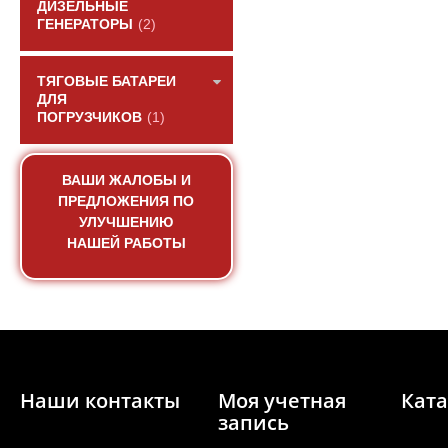
ДИЗЕЛЬНЫЕ
ГЕНЕРАТОРЫ
(2)
ТЯГОВЫЕ БАТАРЕИ
ДЛЯ
ПОГРУЗЧИКОВ
(1)
ВАШИ ЖАЛОБЫ И
ПРЕДЛОЖЕНИЯ ПО
Вал коленчатый дви
УЛУЧШЕНИЮ
C6121/SC
НАШЕЙ РАБОТЫ
АРТИКУЛ: CO6AL-06A
06AB102+A
ПОД ЗА
Наши контакты
Моя учетная
Ката
запись