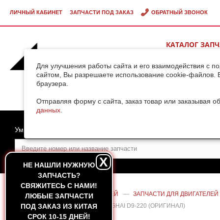
ЛИЧНЫЙ КАБИНЕТ
ЗАПЧАСТИ ПОД ЗАКАЗ
ОБРАТНЫЙ ЗВОНОК
КАТАЛОГ ЗАП
ВИДЕОГАЛЕРЕ
Для улучшения работы сайта и его взаимодействия с п
сайтом, Вы разрешаете использование cookie-файлов. 
браузера.
ДОСТАВКА ГРУ
КИТАЯ
Отправляя форму с сайта, заказ товар или заказывая о
данных
.
Умный поиск
X
НЕ НАШЛИ НУЖНУЮ
ЗАПЧАСТЬ?
CВЯЖИТЕСЬ С НАМИ!
ГЛАВНАЯ
—
КАТАЛОГ ЗАПЧАСТЕЙ
—
ЗАПЧАСТИ ДЛЯ ДВИГАТЕЛЕЙ
ЛЮБЫЕ ЗАПЧАСТИ
ГИЛЬЗЫ (18 ШТ) ДВИГАТЕЛЯ SHANGHAI D9-220 (ОРИГИНАЛ)
ПОД ЗАКАЗ ИЗ КИТАЯ
СРОК 10-15 ДНЕЙ!