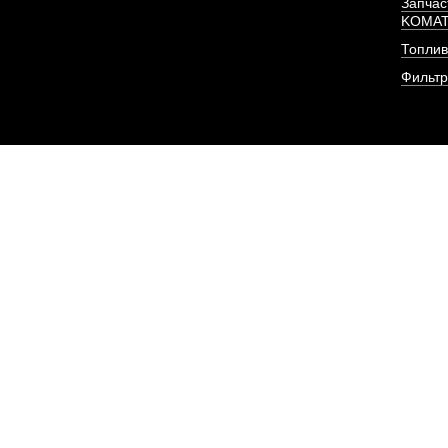
Запчас
KOMA
Топлив
Фильт
Форсунка Евро-2 (8
резьба) двиг
АРТИКУЛ: 8N7005, 