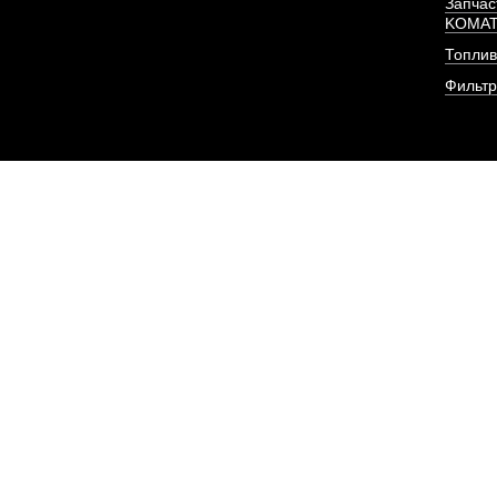
Запчас
KOMA
Топлив
Фильт
Форсунка Евро-2 (8
резьба) двиг
АРТИКУЛ: 8N7005, 