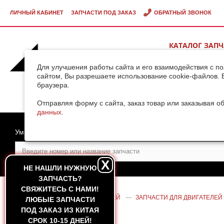
ЛИЧНЫЙ КАБИНЕТ
ЗАПЧАСТИ ПОД ЗАКАЗ
ОБРАТНЫЙ ЗВОНОК
КАТАЛОГ ЗАП
ВИДЕОГАЛЕРЕ
Для улучшения работы сайта и его взаимодействия с п
сайтом, Вы разрешаете использование cookie-файлов. 
браузера.
ДОСТАВКА ГРУ
КИТАЯ
Отправляя форму с сайта, заказ товар или заказывая о
данных
.
Умный поиск
X
НЕ НАШЛИ НУЖНУЮ
ЗАПЧАСТЬ?
CВЯЖИТЕСЬ С НАМИ!
ГЛАВНАЯ
—
КАТАЛОГ ЗАПЧАСТЕЙ
—
ЗАПЧАСТИ ДЛЯ ДВИГАТЕЛЕЙ
ЛЮБЫЕ ЗАПЧАСТИ
ДВИГАТЕЛЯ SHANGHAI C6121 (А)
ПОД ЗАКАЗ ИЗ КИТАЯ
СРОК 10-15 ДНЕЙ!