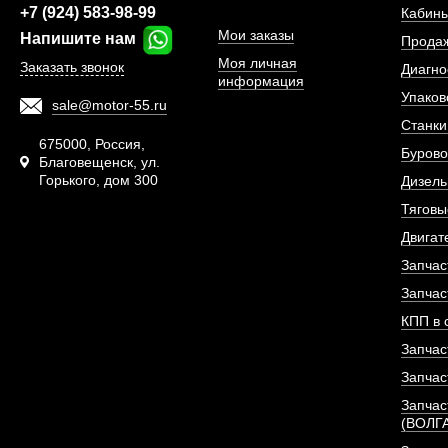
+7 (924) 583-98-99
Кабины
Мои заказы
Напишите нам
Прода
Моя личная
Заказать звонок
Диагно
информация
Упаков
sale@motor-55.ru
Станки
675000, Россия,
Бурово
Благовещенск, ул.
Горького, дом 300
Дизель
Тяговы
Двигат
Запчас
Термостат двигателя
(ОРИГИ
Запчас
КПП в 
АРТИКУЛ: D22
Запчас
Запчас
Запчас
(ВОЛГ
ПОД ЗА