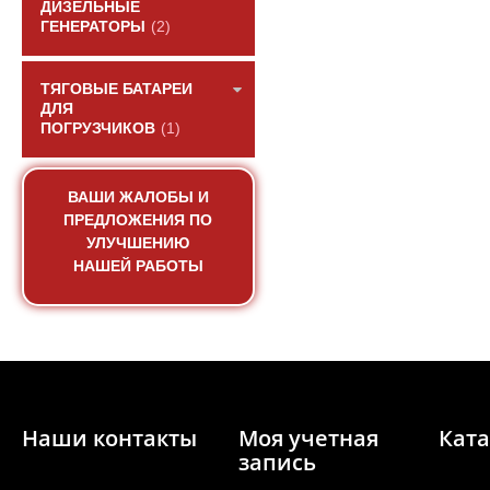
ДИЗЕЛЬНЫЕ
ГЕНЕРАТОРЫ
(2)
ТЯГОВЫЕ БАТАРЕИ
ДЛЯ
ПОГРУЗЧИКОВ
(1)
ВАШИ ЖАЛОБЫ И
Вал коленчатый дви
ПРЕДЛОЖЕНИЯ ПО
C6121/SC
УЛУЧШЕНИЮ
НАШЕЙ РАБОТЫ
АРТИКУЛ: CO6AL-06A
06AB102+A
ПОД ЗА
Наши контакты
Моя учетная
Ката
запись