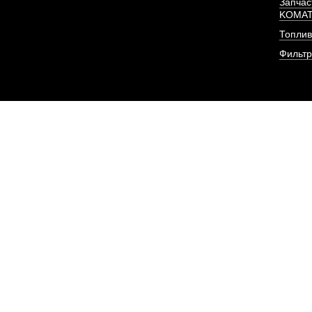
Запчас
KOMA
Топлив
Фильт
Форсунка Евро-2 (8
резьба) двиг
АРТИКУЛ: 8N7005, 