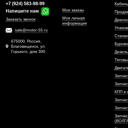
+7 (924) 583-98-99
Кабины
Мои заказы
Напишите нам
Прода
Моя личная
Заказать звонок
Диагно
информация
Упаков
sale@motor-55.ru
Станки
675000, Россия,
Бурово
Благовещенск, ул.
Горького, дом 300
Дизель
Тяговы
Термостат двигателя
Двигат
(ОРИГИ
Запчас
Запчас
АРТИКУЛ: D22
КПП в 
Запчас
Запчас
ПОД ЗА
Запчас
(ВОЛГ