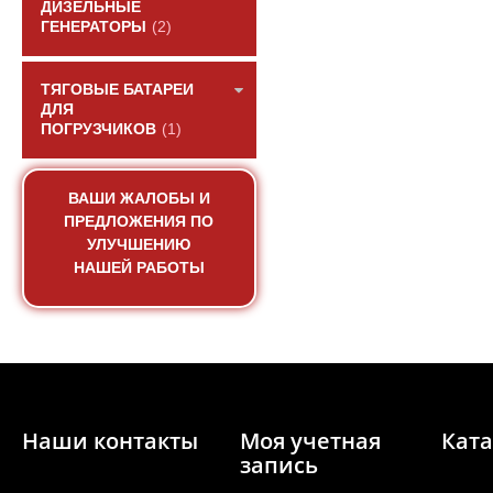
ДИЗЕЛЬНЫЕ
ГЕНЕРАТОРЫ
(2)
ТЯГОВЫЕ БАТАРЕИ
ДЛЯ
ПОГРУЗЧИКОВ
(1)
Вал коленчатый дви
ВАШИ ЖАЛОБЫ И
C6121/SC
ПРЕДЛОЖЕНИЯ ПО
УЛУЧШЕНИЮ
АРТИКУЛ: CO6AL-06A
НАШЕЙ РАБОТЫ
06AB102+A
ПОД ЗА
Наши контакты
Моя учетная
Ката
запись