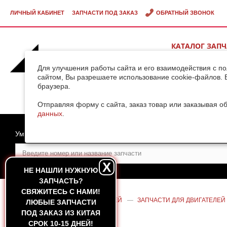
ЛИЧНЫЙ КАБИНЕТ
ЗАПЧАСТИ ПОД ЗАКАЗ
ОБРАТНЫЙ ЗВОНОК
КАТАЛОГ ЗАП
ВИДЕОГАЛЕРЕ
Для улучшения работы сайта и его взаимодействия с п
сайтом, Вы разрешаете использование cookie-файлов. 
браузера.
ДОСТАВКА ГРУ
КИТАЯ
Отправляя форму с сайта, заказ товар или заказывая о
данных
.
Умный поиск
X
НЕ НАШЛИ НУЖНУЮ
ЗАПЧАСТЬ?
CВЯЖИТЕСЬ С НАМИ!
ГЛАВНАЯ
—
КАТАЛОГ ЗАПЧАСТЕЙ
—
ЗАПЧАСТИ ДЛЯ ДВИГАТЕЛЕЙ
ЛЮБЫЕ ЗАПЧАСТИ
SHANGHAI C6121
ПОД ЗАКАЗ ИЗ КИТАЯ
СРОК 10-15 ДНЕЙ!