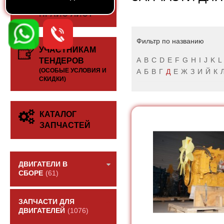
СКАЧАТЬ
ПРАЙС-ЛИСТ
Фильтр по названию
УЧАСТНИКАМ
A
B
C
D
E
F
G
H
I
J
K
L
ТЕНДЕРОВ
(ОСОБЫЕ УСЛОВИЯ И
А
Б
В
Г
Д
Е
Ж
З
И
Й
К
СКИДКИ)
КАТАЛОГ
ЗАПЧАСТЕЙ
ДВИГАТЕЛИ В
СБОРЕ
(61)
ЗАПЧАСТИ ДЛЯ
ДВИГАТЕЛЕЙ
(1076)