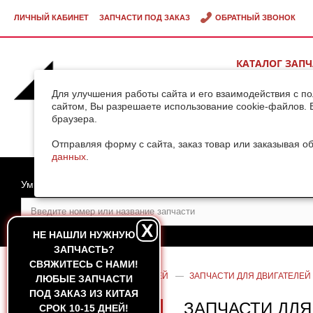
ЛИЧНЫЙ КАБИНЕТ
ЗАПЧАСТИ ПОД ЗАКАЗ
ОБРАТНЫЙ ЗВОНОК
КАТАЛОГ ЗАП
ВИДЕОГАЛЕРЕ
Для улучшения работы сайта и его взаимодействия с п
сайтом, Вы разрешаете использование cookie-файлов. 
браузера.
ДОСТАВКА ГРУ
КИТАЯ
Отправляя форму с сайта, заказ товар или заказывая о
данных
.
Умный поиск
X
НЕ НАШЛИ НУЖНУЮ
ЗАПЧАСТЬ?
CВЯЖИТЕСЬ С НАМИ!
ГЛАВНАЯ
—
КАТАЛОГ ЗАПЧАСТЕЙ
—
ЗАПЧАСТИ ДЛЯ ДВИГАТЕЛЕЙ
ЛЮБЫЕ ЗАПЧАСТИ
ПОД ЗАКАЗ ИЗ КИТАЯ
ЗАПЧАСТИ ДЛЯ
СРОК 10-15 ДНЕЙ!