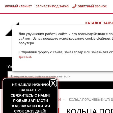
ЛИЧНЫЙ КАБИНЕТ
ЗАПЧАСТИ ПОД ЗАКАЗ
ОБРАТНЫЙ ЗВОНОК
КАТАЛОГ ЗАП
ВИДЕОГАЛЕРЕ
Для улучшения работы сайта и его взаимодействия с п
сайтом, Вы разрешаете использование cookie-файлов. 
браузера.
ДОСТАВКА ГРУ
КИТАЯ
Отправляя форму с сайта, заказ товар или заказывая о
данных
.
Умный поиск
X
НЕ НАШЛИ НУЖНУЮ
ЗАПЧАСТЬ?
CВЯЖИТЕСЬ С НАМИ!
ГЛАВНАЯ
—
КАТАЛОГ ЗАПЧАСТЕЙ
—
КОЛЬЦА ПОРШНЕВЫЕ (ШТ) ДВ
ЛЮБЫЕ ЗАПЧАСТИ
ПОД ЗАКАЗ ИЗ КИТАЯ
КОЛЬЦА ПО
СРОК 10-15 ДНЕЙ!