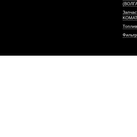
(ВОЛГ
Запчас
KOMA
Топлив
Фильт
Форсунка Евро-3 (BOS
375 л/с) I
АРТИКУЛ: C494064
ПОД ЗА