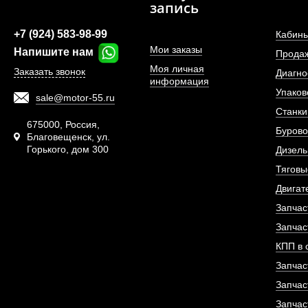
запись
+7 (924) 583-98-99
Кабины
Мои заказы
Напишите нам
Прода
Моя личная
Заказать звонок
Диагно
информация
Упаков
sale@motor-55.ru
Фильтр топливный 
Станки
двигателя De
675000, Россия,
Бурово
Благовещенск, ул.
Горького, дом 300
АРТИКУЛ: 1302048
Дизель
Тяговы
Двигат
Запчас
ПОД ЗА
Запчас
КПП в 
Запчас
Запчас
Запчас