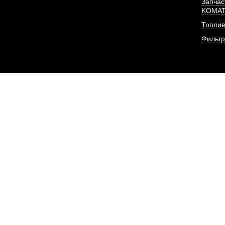
Запчас
KOMA
Топлив
ПОД ЗА
Фильт
Патрубок от радиа
двигателя D