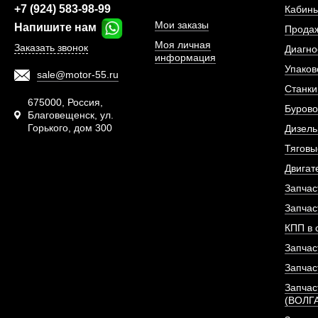
ПОД ЗА
+7 (924) 583-98-99
Кабины
Мои заказы
Напишите нам
Прода
Моя личная
Заказать звонок
Диагно
информация
Упаков
sale@motor-55.ru
Станки
675000, Россия,
Бурово
Благовещенск, ул.
Горького, дом 300
Дизель
Тяговы
Двигат
Запчас
Запчас
КПП в 
Запчас
ТНВД (топливный н
давления) Е
Запчас
Запчас
(ВОЛГ
АРТИКУЛ: 130530