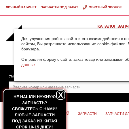
ЛИЧНЫЙ КАБИНЕТ
ЗАПЧАСТИ ПОД ЗАКАЗ
ОБРАТНЫЙ ЗВОНОК
КАТАЛОГ ЗАП
ВИДЕОГАЛЕРЕ
Для улучшения работы сайта и его взаимодействия с п
сайтом, Вы разрешаете использование cookie-файлов. 
браузера.
ДОСТАВКА ГРУ
КИТАЯ
Отправляя форму с сайта, заказ товар или заказывая о
данных
.
Умный поиск
X
НЕ НАШЛИ НУЖНУЮ
ЗАПЧАСТЬ?
CВЯЖИТЕСЬ С НАМИ!
ГЛАВНАЯ
—
КАТАЛОГ ЗАПЧАСТЕЙ
—
ЗАПЧАСТИ
—
ЗАПЧАСТИ ДЛ
ЛЮБЫЕ ЗАПЧАСТИ
ПОГРУЗЧИКА /SDLG
ПОД ЗАКАЗ ИЗ КИТАЯ
СРОК 10-15 ДНЕЙ!