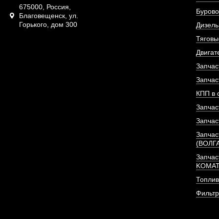
675000, Россия,
Бурово
ПОД ЗА
Благовещенск, ул.
Горького, дом 300
Дизель
Тяговы
Двигат
Запчас
Запчас
КПП в 
Запчас
Запчас
Запчас
(ВОЛГ
Запчас
KOMA
Топлив
Гидроцилиндр подъема
Фильт
тела - 99