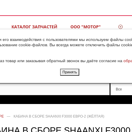
КАТАЛОГ ЗАПЧАСТЕЙ
ООО "МОТОР"
ВИДЕОГАЛЕРЕЯ
КОНТАКТЫ
и его взаимодействия с пользователями мы используем файлы cook
ьзование cookie-файлов. Вы всегда можете отключить файлы cooki
ДОСТАВКА ГРУЗОВ ИЗ
КИТАЯ
аз товар или заказывая обратный звонок вы даёте согласие на
обр
Принять
Производи
Все
РЕ
—
КАБИНА В СБОРЕ SHAANXI F3000 ЕВРО-2 (ЖЁЛТАЯ)
ИНА В СБОРЕ SHAANXI F3000