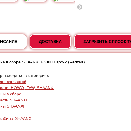
ИСАНИЕ
ДОСТАВКА
ЗАГРУЗИТЬ СПИСОК 
на в сборе SHAANXI F3000 Евро-2 (жёлтая)
р находится в категориях:
лог запчастей
асти: HOWO, FAW, SHAANXI
ны в сборе
асти SHAANXI
ины SHAANXI
кабина
SHAANXI
,