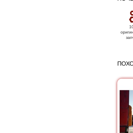
1
ориги
зап
ПОХ