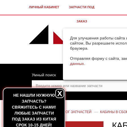
ЛИЧНЫЙ КАБИНЕТ
ЗАПЧАСТИ ПОД
ЗАКАЗ
Для улучшения работы сайта 
сайтом, Вы разрешаете испол
браузера.
Отправляя форму с сайта, зак
данных
.
Умный поиск
X
НЕ НАШЛИ НУЖНУЮ
ЗАПЧАСТЬ?
CВЯЖИТЕСЬ С НАМИ!
ГЛАВНАЯ
—
КАТАЛОГ ЗАПЧАСТЕЙ
—
КАБИНЫ В СБО
ЛЮБЫЕ ЗАПЧАСТИ
ПОД ЗАКАЗ ИЗ КИТАЯ
КАБ
СРОК 10-15 ДНЕЙ!