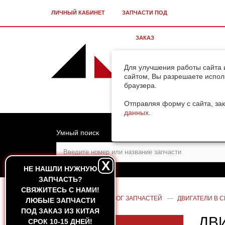
ЛИЧНЫЙ КАБИНЕТ
ЗАПЧАСТИ ПОД
ЗАКАЗ
Для улучшения работы сайта 
сайтом, Вы разрешаете испол
браузера.
Отправляя форму с сайта, зак
данных
.
Умный поиск
X
НЕ НАШЛИ НУЖНУЮ
ЗАПЧАСТЬ?
CВЯЖИТЕСЬ С НАМИ!
ГЛАВНАЯ
—
КАТАЛОГ ЗАПЧАСТЕЙ
—
ДВИГАТЕЛИ В 
ЛЮБЫЕ ЗАПЧАСТИ
ПОД ЗАКАЗ ИЗ КИТАЯ
ДВИ
СРОК 10-15 ДНЕЙ!