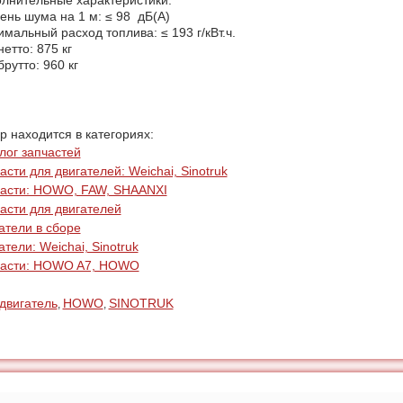
лнительные характеристики:
ень шума на 1 м: ≤ 98 дБ(А)
мальный расход топлива: ≤ 193 г/кВт.ч.
нетто: 875 кг
брутто: 960 кг
р находится в категориях:
лог запчастей
асти для двигателей: Weichai, Sinotruk
асти: HOWO, FAW, SHAANXI
асти для двигателей
атели в сборе
атели: Weichai, Sinotruk
части: HOWO A7, HOWO
двигатель
HOWO
SINOTRUK
,
,