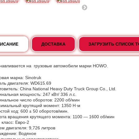
ИСАНИЕ
ДОСТАВКА
ЗАГРУЗИТЬ СПИСОК 
навливается на грузовые автомобили марки HOWO.
овая марка: Sinotruk
ль двигателя: WD615.69
товитель: China National Heavy Duty Truck Group Co., Ltd.
нальная мощность: 247 кВт/ 336 л.с.
нальное число оборотов: 2200 об/мин
имальный крутящий момент: 1350 Н·м
стой ход: 600 ± 50 оборотов/мин.
ота вращения крутящего момента: 1100 — 1600 об/мин
 класс: Евро-2
м двигателя: 9,726 литров
ждение: Водяное