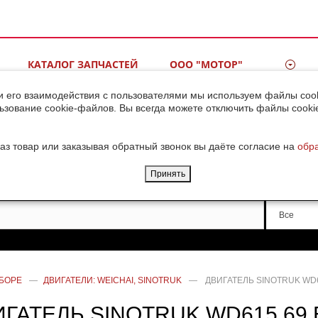
КАТАЛОГ ЗАПЧАСТЕЙ
ООО "МОТОР"
ВИДЕОГАЛЕРЕЯ
КОНТАКТЫ
и его взаимодействия с пользователями мы используем файлы cook
ьзование cookie-файлов. Вы всегда можете отключить файлы cooki
ДОСТАВКА ГРУЗОВ ИЗ
КИТАЯ
аз товар или заказывая обратный звонок вы даёте согласие на
обр
Принять
Производи
Все
СБОРЕ
—
ДВИГАТЕЛИ: WEICHAI, SINOTRUK
—
ДВИГАТЕЛЬ SINOTRUK WD6
ГАТЕЛЬ SINOTRUK WD615.69 Е