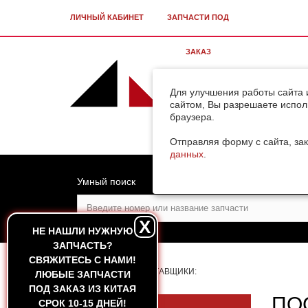
ЛИЧНЫЙ КАБИНЕТ
ЗАПЧАСТИ ПОД
ЗАКАЗ
Для улучшения работы сайта 
сайтом, Вы разрешаете испол
браузера.
Отправляя форму с сайта, зак
данных
.
Умный поиск
X
НЕ НАШЛИ НУЖНУЮ
ЗАПЧАСТЬ?
CВЯЖИТЕСЬ С НАМИ!
ГЛАВНАЯ
—
ПОСТАВЩИКИ:
ЛЮБЫЕ ЗАПЧАСТИ
ПОД ЗАКАЗ ИЗ КИТАЯ
ПО
СРОК 10-15 ДНЕЙ!