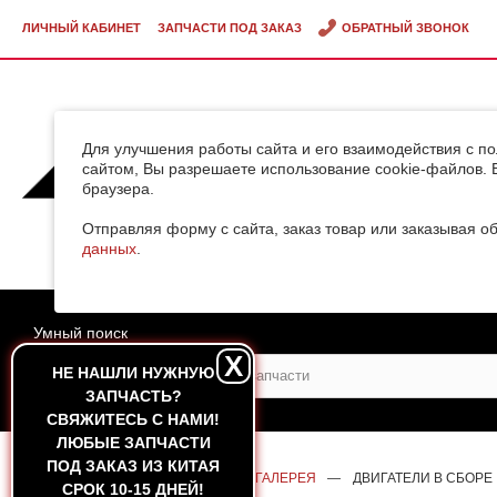
ЛИЧНЫЙ КАБИНЕТ
ЗАПЧАСТИ ПОД ЗАКАЗ
ОБРАТНЫЙ ЗВОНОК
Notice
: Undefined variable: start in
/var/www/motor/data/www/motor-55.ru/modules
КАТАЛОГ ЗАП
Для улучшения работы сайта и его взаимодействия с п
сайтом, Вы разрешаете использование cookie-файлов. 
ВИДЕОГАЛЕРЕ
браузера.
Отправляя форму с сайта, заказ товар или заказывая о
ДОСТАВКА ГРУ
данных
.
КИТАЯ
Умный поиск
X
НЕ НАШЛИ НУЖНУЮ
ЗАПЧАСТЬ?
CВЯЖИТЕСЬ С НАМИ!
ЛЮБЫЕ ЗАПЧАСТИ
ПОД ЗАКАЗ ИЗ КИТАЯ
ГЛАВНАЯ
—
ГАЛЕРЕЯ
—
ФОТОГАЛЕРЕЯ
—
ДВИГАТЕЛИ В СБОРЕ
СРОК 10-15 ДНЕЙ!