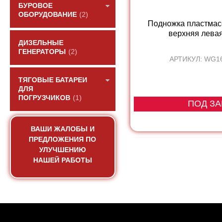
БУРОВОЕ
ОБОРУДОВАНИЕ
(2)
Подножка пластмас
верхняя лева
ДИЗЕЛЬНЫЕ
ГЕНЕРАТОРЫ
(2)
АРТИКУЛ: WG1
ТЯГОВЫЕ БАТАРЕИ
ДЛЯ
ПОГРУЗЧИКОВ
(1)
ПОД ЗА
ВАШИ ЖАЛОБЫ И
ПРЕДЛОЖЕНИЯ ПО
УЛУЧШЕНИЮ
НАШЕЙ РАБОТЫ