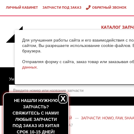
ЛИЧНЫЙ КАБИНЕТ
ЗАПЧАСТИ ПОД ЗАКАЗ
ОБРАТНЫЙ ЗВОНОК
КАТАЛОГ ЗАП
ВИДЕОГАЛЕРЕ
Для улучшения работы сайта и его взаимодействия с п
сайтом, Вы разрешаете использование cookie-файлов. 
браузера.
ДОСТАВКА ГРУ
КИТАЯ
Отправляя форму с сайта, заказ товар или заказывая о
данных
.
Умный поиск
X
НЕ НАШЛИ НУЖНУЮ
ЗАПЧАСТЬ?
CВЯЖИТЕСЬ С НАМИ!
ГЛАВНАЯ
—
КАТАЛОГ ЗАПЧАСТЕЙ
—
ЗАПЧАСТИ: HOWO, FAW, SHAA
ЛЮБЫЕ ЗАПЧАСТИ
ШТОКОМ СРЕДНЕГО МОСТА HOWO A7
ПОД ЗАКАЗ ИЗ КИТАЯ
СРОК 10-15 ДНЕЙ!