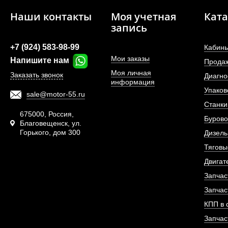
Наши контакты
Моя учетная
Ката
запись
+7 (924) 583-98-99
Кабины
Мои заказы
Шпилька переднего 
Напишите нам
Прода
Моя личная
Заказать звонок
Диагно
информация
Упаков
sale@motor-55.ru
АРТИКУЛ: WG9
Станки
675000, Россия,
Бурово
Благовещенск, ул.
Горького, дом 300
Дизель
ПОД ЗА
Тяговы
Двигат
Запчас
Запчас
КПП в 
Запчас