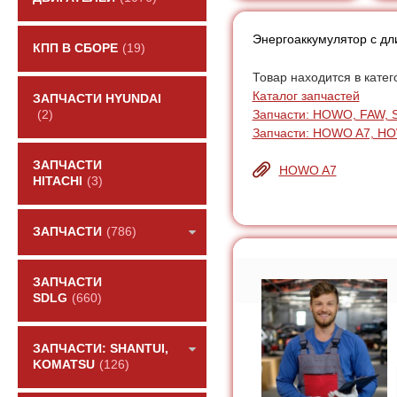
Энергоаккумулятор с д
КПП В СБОРЕ
(19)
Товар находится в катег
Каталог запчастей
ЗАПЧАСТИ HYUNDAI
Запчасти: HOWO, FAW, 
(2)
Запчасти: HOWO A7, H
ЗАПЧАСТИ
HOWO A7
HITACHI
(3)
ЗАПЧАСТИ
(786)
ЗАПЧАСТИ
SDLG
(660)
ЗАПЧАСТИ: SHANTUI,
KOMATSU
(126)