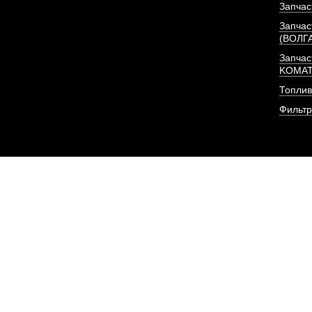
Запчас
Запчас
(ВОЛГ
Запчас
KOMA
Топлив
Фильт
Фильтр (элемент, 2 шт
очистки
АРТИКУЛ: CX0813-A2-
6140807
ПОД ЗА