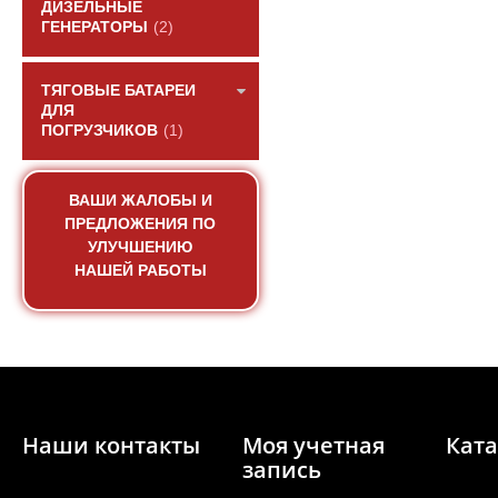
ДИЗЕЛЬНЫЕ
ГЕНЕРАТОРЫ
(2)
ТЯГОВЫЕ БАТАРЕИ
ДЛЯ
ПОГРУЗЧИКОВ
(1)
Стартер (10 зуб) Q
ВАШИ ЖАЛОБЫ И
двигател
ПРЕДЛОЖЕНИЯ ПО
УЛУЧШЕНИЮ
АРТИКУЛ: 6126000902
НАШЕЙ РАБОТЫ
ПОД ЗА
Наши контакты
Моя учетная
Ката
запись