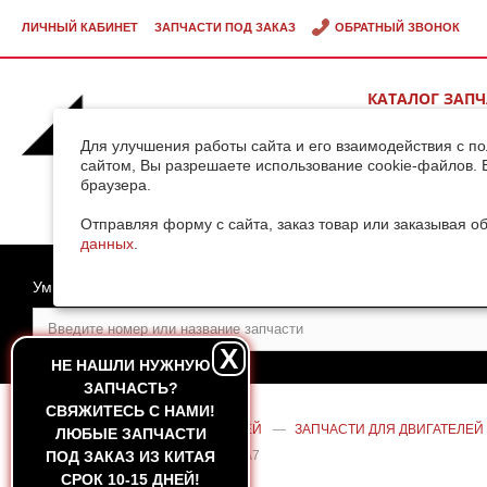
ЛИЧНЫЙ КАБИНЕТ
ЗАПЧАСТИ ПОД ЗАКАЗ
ОБРАТНЫЙ ЗВОНОК
КАТАЛОГ ЗАП
ВИДЕОГАЛЕРЕ
Для улучшения работы сайта и его взаимодействия с п
сайтом, Вы разрешаете использование cookie-файлов. 
браузера.
ДОСТАВКА ГРУ
КИТАЯ
Отправляя форму с сайта, заказ товар или заказывая о
данных
.
Умный поиск
X
НЕ НАШЛИ НУЖНУЮ
ЗАПЧАСТЬ?
CВЯЖИТЕСЬ С НАМИ!
ГЛАВНАЯ
—
КАТАЛОГ ЗАПЧАСТЕЙ
—
ЗАПЧАСТИ ДЛЯ ДВИГАТЕЛЕЙ
ЛЮБЫЕ ЗАПЧАСТИ
ДВИГАТЕЛЯ SINOTRUK D12 HOWO A7
ПОД ЗАКАЗ ИЗ КИТАЯ
СРОК 10-15 ДНЕЙ!