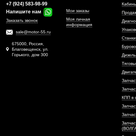
+7 (924) 583-98-99
Кабины
Мои заказы
Напишите нам
Прода
Моя личная
Заказать звонок
Диагно
информация
Упаков
sale@motor-55.ru
Станки
675000, Россия,
Бурово
Благовещенск, ул.
Горького, дом 300
Дизель
Тяговы
Ремень конд
Двигат
(8PK800ES/8PK790)
Запчас
Запчас
АРТИКУЛ: 612600090201
КПП в 
Запчас
Запчас
ПОД ЗА
Запчас
(ВОЛГ