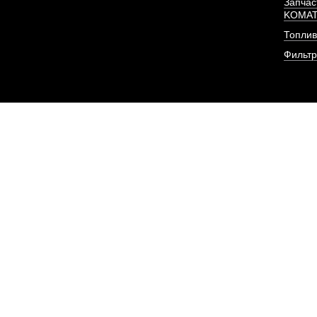
Запчас
KOMA
Топлив
Фильт
Форсунка Евро-2 KBEL
Weichai 
АРТИКУЛ: 615