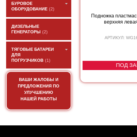
БУРОВОЕ
ОБОРУДОВАНИЕ
(2)
Подножка пластмас
верхняя лева
ДИЗЕЛЬНЫЕ
ГЕНЕРАТОРЫ
(2)
АРТИКУЛ: WG1
ТЯГОВЫЕ БАТАРЕИ
ДЛЯ
ПОГРУЗЧИКОВ
(1)
ПОД ЗА
ВАШИ ЖАЛОБЫ И
ПРЕДЛОЖЕНИЯ ПО
УЛУЧШЕНИЮ
НАШЕЙ РАБОТЫ