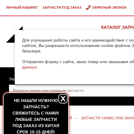
ЛИЧНЫЙ КАБИНЕТ
ЗАПЧАСТИ ПОД ЗАКАЗ
ОБРАТНЫЙ ЗВОНОК
КАТАЛОГ ЗАП
ВИДЕОГАЛЕРЕ
Для улучшения работы сайта и его взаимодействия с п
сайтом, Вы разрешаете использование cookie-файлов. 
браузера.
ДОСТАВКА ГРУ
КИТАЯ
Отправляя форму с сайта, заказ товар или заказывая о
данных
.
Умный поиск
X
НЕ НАШЛИ НУЖНУЮ
ЗАПЧАСТЬ?
CВЯЖИТЕСЬ С НАМИ!
ГЛАВНАЯ
—
КАТАЛОГ ЗАПЧАСТЕЙ
—
ЗАПЧАСТИ: HOWO, FAW, SHAA
ЛЮБЫЕ ЗАПЧАСТИ
A7
ПОД ЗАКАЗ ИЗ КИТАЯ
СРОК 10-15 ДНЕЙ!