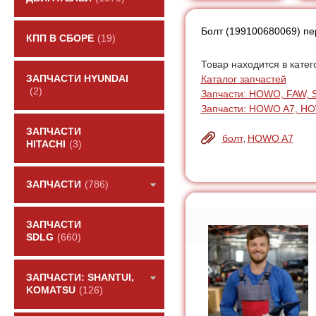
Болт (199100680069) п
КПП В СБОРЕ
(19)
Товар находится в катег
Каталог запчастей
ЗАПЧАСТИ HYUNDAI
(2)
Запчасти: HOWO, FAW, 
Запчасти: HOWO A7, H
ЗАПЧАСТИ
болт
HOWO A7
,
HITACHI
(3)
ЗАПЧАСТИ
(786)
ЗАПЧАСТИ
SDLG
(660)
ЗАПЧАСТИ: SHANTUI,
KOMATSU
(126)