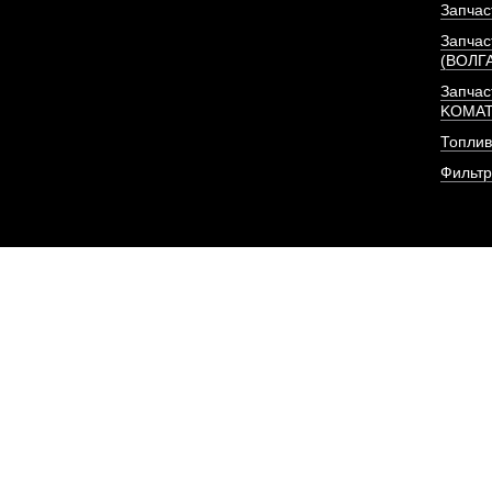
Запчас
Запчас
(ВОЛГ
Запчас
KOMA
Топлив
Фильт
Фильтр (элемент, 2 шт
очистки
АРТИКУЛ: CX0813-A2-
6140807
ПОД ЗА