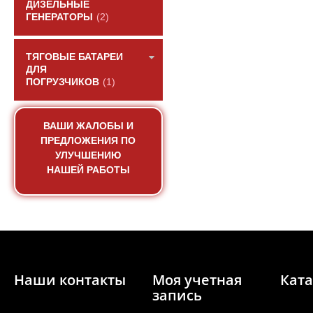
ДИЗЕЛЬНЫЕ
ГЕНЕРАТОРЫ
(2)
ТЯГОВЫЕ БАТАРЕИ
ДЛЯ
ПОГРУЗЧИКОВ
(1)
Радиатор водяного 
930S2) двиг
ВАШИ ЖАЛОБЫ И
ПРЕДЛОЖЕНИЯ ПО
АРТИКУЛ: 41
УЛУЧШЕНИЮ
НАШЕЙ РАБОТЫ
ПОД ЗА
Наши контакты
Моя учетная
Ката
запись