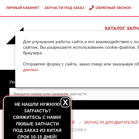
ЛИЧНЫЙ КАБИНЕТ
ЗАПЧАСТИ ПОД ЗАКАЗ
ОБРАТНЫЙ ЗВОНОК
КАТАЛОГ ЗАП
ВИДЕОГАЛЕРЕ
Для улучшения работы сайта и его взаимодействия с п
сайтом, Вы разрешаете использование cookie-файлов. 
браузера.
ДОСТАВКА ГРУ
КИТАЯ
Отправляя форму с сайта, заказ товар или заказывая о
данных
.
Умный поиск
X
НЕ НАШЛИ НУЖНУЮ
ЗАПЧАСТЬ?
CВЯЖИТЕСЬ С НАМИ!
ГЛАВНАЯ
—
КАТАЛОГ ЗАПЧАСТЕЙ
—
ЗАПЧАСТИ ДЛЯ ДВИГАТЕЛЕЙ
ЛЮБЫЕ ЗАПЧАСТИ
ВОЗДУШНОГО ДВИГАТЕЛЯ DEUTZ TD226B-6
ПОД ЗАКАЗ ИЗ КИТАЯ
СРОК 10-15 ДНЕЙ!