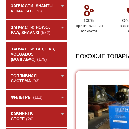
ЗАПЧАСТИ: SHANTUI,
KOMATSU
(126)
100%
Обр
оригинальные
зака
ЗАПЧАСТИ: HOWO,
запчасти
FAW, SHAANXI
(552)
ЗАПЧАСТИ: ГАЗ, ПАЗ,
VOLGABUS
ПОХОЖИЕ ТОВАР
(ВОЛГАБАС)
(179)
ТОПЛИВНАЯ
СИСТЕМА
(93)
ФИЛЬТРЫ
(112)
КАБИНЫ В
СБОРЕ
(20)