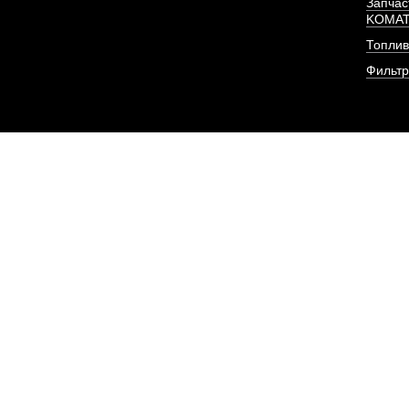
Запчас
KOMA
Топлив
Фильт
Патрубок от радиа
двигателя D
АРТИКУЛ: 1
ПОД ЗА