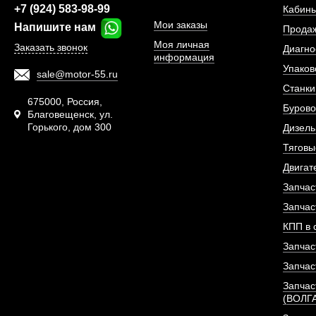
+7 (924) 583-98-99
Кабины
Мои заказы
Напишите нам
Прода
Моя личная
Заказать звонок
Диагно
информация
Упаков
sale@motor-55.ru
Станки
675000, Россия,
Бурово
Благовещенск, ул.
Горького, дом 300
Дизель
Тяговы
ТНВД (топливный н
давления) Е
Двигат
Запчас
АРТИКУЛ: 130530
Запчас
КПП в 
Запчас
ПОД ЗА
Запчас
Запчас
(ВОЛГ