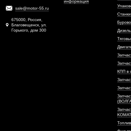
информация
Упаков
sale@motor-55.ru
Фильтр топливный 
Станки
двигателя De
675000, Россия,
Бурово
Благовещенск, ул.
Горького, дом 300
АРТИКУЛ: 1302048
Дизель
Тяговы
Двигат
Запчас
ПОД ЗА
Запчас
КПП в 
Запчас
Запчас
Запчас
(ВОЛГ
Запчас
KOMA
Топлив
Фильт