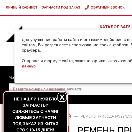
ЛИЧНЫЙ КАБИНЕТ
ЗАПЧАСТИ ПОД ЗАКАЗ
ОБРАТНЫЙ ЗВОНОК
КАТАЛОГ ЗАП
ВИДЕОГАЛЕРЕ
Для улучшения работы сайта и его взаимодействия с п
сайтом, Вы разрешаете использование cookie-файлов. 
браузера.
ДОСТАВКА ГРУ
КИТАЯ
Отправляя форму с сайта, заказ товар или заказывая о
данных
.
Умный поиск
X
НЕ НАШЛИ НУЖНУЮ
ЗАПЧАСТЬ?
CВЯЖИТЕСЬ С НАМИ!
ГЛАВНАЯ
—
КАТАЛОГ ЗАПЧАСТЕЙ
—
РЕМЕНЬ ПРИВОДА (AV22*153
ЛЮБЫЕ ЗАПЧАСТИ
ПОД ЗАКАЗ ИЗ КИТАЯ
РЕМЕНЬ ПРИ
СРОК 10-15 ДНЕЙ!