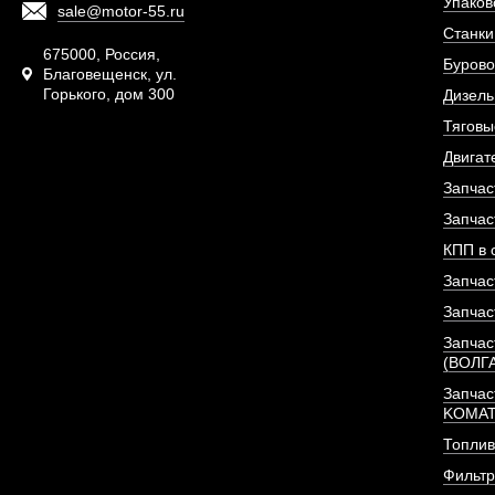
Упаков
sale@motor-55.ru
Фильтр топливный 
Станки
двигателя De
675000, Россия,
Бурово
Благовещенск, ул.
Горького, дом 300
АРТИКУЛ: 1302048
Дизель
Тяговы
Двигат
Запчас
ПОД ЗА
Запчас
КПП в 
Запчас
Запчас
Запчас
(ВОЛГ
Запчас
KOMA
Топлив
Фильт