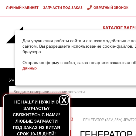
ЛИЧНЫЙ КАБИНЕТ
ЗАПЧАСТИ ПОД ЗАКАЗ
ОБРАТНЫЙ ЗВОНОК
КАТАЛОГ ЗАП
ВИДЕОГАЛЕРЕ
Для улучшения работы сайта и его взаимодействия с п
сайтом, Вы разрешаете использование cookie-файлов. 
браузера.
ДОСТАВКА ГРУ
КИТАЯ
Отправляя форму с сайта, заказ товар или заказывая о
данных
.
Умный поиск
X
НЕ НАШЛИ НУЖНУЮ
ЗАПЧАСТЬ?
CВЯЖИТЕСЬ С НАМИ!
ГЛАВНАЯ
—
КАТАЛОГ ЗАПЧАСТЕЙ
—
ГЕНЕРАТОР (28V, 35A) JFWZ
ЛЮБЫЕ ЗАПЧАСТИ
ПОД ЗАКАЗ ИЗ КИТАЯ
ГЕНЕРАТОР (
СРОК 10-15 ДНЕЙ!