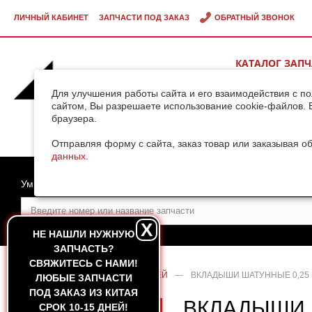
ЛИЧНЫЙ КАБИНЕТ
ЗАПЧАСТИ ПОД ЗАКАЗ
ОБРАТНЫЙ ЗВОНОК
КАТАЛОГ ЗАП
ВИДЕОГАЛЕРЕ
Для улучшения работы сайта и его взаимодействия с п
сайтом, Вы разрешаете использование cookie-файлов. 
браузера.
ДОСТАВКА ГРУ
КИТАЯ
Отправляя форму с сайта, заказ товар или заказывая о
данных
.
Умный поиск
X
НЕ НАШЛИ НУЖНУЮ
ЗАПЧАСТЬ?
CВЯЖИТЕСЬ С НАМИ!
ГЛАВНАЯ
—
КАТАЛОГ ЗАПЧАСТЕЙ
—
ВКЛАДЫШИ ШАТУННЫЕ 0,25 (
ЛЮБЫЕ ЗАПЧАСТИ
ПОД ЗАКАЗ ИЗ КИТАЯ
ВКЛАДЫШИ Ш
СРОК 10-15 ДНЕЙ!