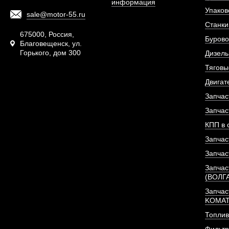
информация
Упаков
sale@motor-55.ru
Фильтр топливный 
Станки
двигателя De
675000, Россия,
Бурово
Благовещенск, ул.
Горького, дом 300
АРТИКУЛ: 1302048
Дизель
Тяговы
Двигат
Запчас
ПОД ЗА
Запчас
КПП в 
Запчас
Запчас
Запчас
(ВОЛГ
Запчас
KOMA
Топлив
Фильт