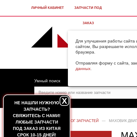
ЛИЧНЫЙ КАБИНЕТ
ЗАПЧАСТИ ПОД
ЗАКАЗ
Для улучшения работы сайта 
сайтом, Вы разрешаете испол
браузера.
Отправляя форму с сайта, зак
данных
.
Умный поиск
X
НЕ НАШЛИ НУЖНУЮ
ЗАПЧАСТЬ?
CВЯЖИТЕСЬ С НАМИ!
ГЛАВНАЯ
—
КАТАЛОГ ЗАПЧАСТЕЙ
—
МАХОВИК ДВИГ
ЛЮБЫЕ ЗАПЧАСТИ
ПОД ЗАКАЗ ИЗ КИТАЯ
МА
СРОК 10-15 ДНЕЙ!