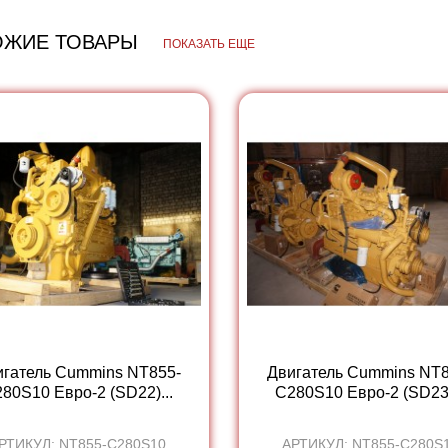
ОЖИЕ ТОВАРЫ
ПОКАЗАТЬ ЕЩЕ
игатель Cummins NT855-
Двигатель Cummins NT8
80S10 Евро-2 (SD22)...
C280S10 Евро-2 (SD23)
РТИКУЛ: NT855-C280S10
АРТИКУЛ: NT855-C280S