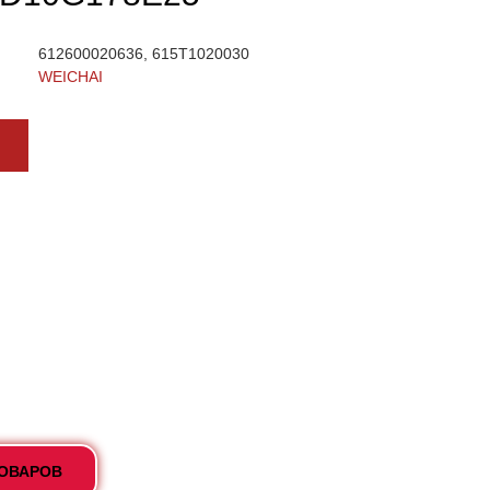
612600020636, 615T1020030
WEICHAI
ТОВАРОВ