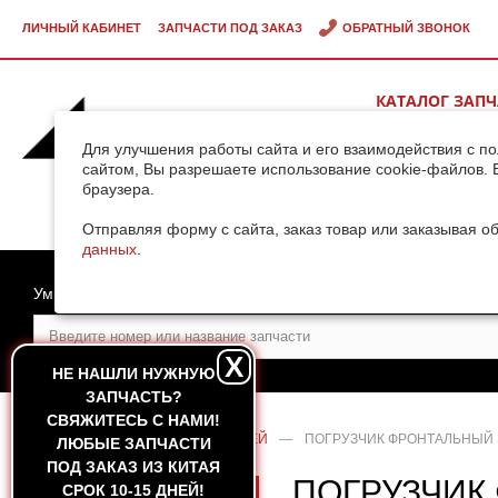
ЛИЧНЫЙ КАБИНЕТ
ЗАПЧАСТИ ПОД ЗАКАЗ
ОБРАТНЫЙ ЗВОНОК
КАТАЛОГ ЗАП
ВИДЕОГАЛЕРЕ
Для улучшения работы сайта и его взаимодействия с п
сайтом, Вы разрешаете использование cookie-файлов. 
браузера.
ДОСТАВКА ГРУ
КИТАЯ
Отправляя форму с сайта, заказ товар или заказывая о
данных
.
Умный поиск
X
НЕ НАШЛИ НУЖНУЮ
ЗАПЧАСТЬ?
CВЯЖИТЕСЬ С НАМИ!
ГЛАВНАЯ
—
КАТАЛОГ ЗАПЧАСТЕЙ
—
ПОГРУЗЧИК ФРОНТАЛЬНЫЙ 
ЛЮБЫЕ ЗАПЧАСТИ
ПОД ЗАКАЗ ИЗ КИТАЯ
ПОГРУЗЧИК
СРОК 10-15 ДНЕЙ!