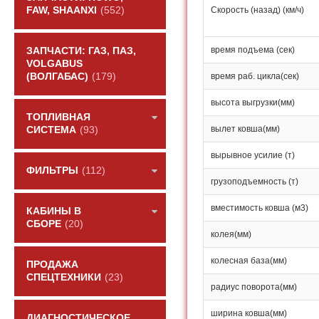
FAW, SHAANXI
(552)
Скорость (назад) (км/ч)
время подъема (сек)
ЗАПЧАСТИ: ГАЗ, ПАЗ,
VOLGABUS
(ВОЛГАБАС)
(179)
время раб. цикла(сек)
высота выгрузки(мм)
ТОПЛИВНАЯ
вылет ковша(мм)
СИСТЕМА
(93)
вырывное усилие (т)
ФИЛЬТРЫ
(112)
грузоподъемность (т)
вместимость ковша (м3)
КАБИНЫ В
СБОРЕ
(20)
колея(мм)
колесная база(мм)
ПРОДАЖА
СПЕЦТЕХНИКИ
(23)
радиус поворота(мм)
ширина ковша(мм)
ДИАГНОСТИЧЕСКОЕ