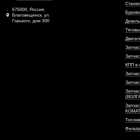
Станки
двигателя De
675000, Россия,
Бурово
Благовещенск, ул.
Горького, дом 300
АРТИКУЛ: 1302048
Дизель
Тяговы
Двигат
Запчас
ПОД ЗА
Запчас
КПП в 
Запчас
Запчас
Запчас
(ВОЛГ
Запчас
KOMA
Топлив
Фильт