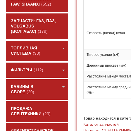
FAW, SHAANXI
(552)
ЗАПЧАСТИ: ГАЗ, ПАЗ,
VOLGABUS
(ВОЛГАБАС)
(179)
Скорость (назад) (км/ч)
ТОПЛИВНАЯ
СИСТЕМА
(93)
Тяговое усилие (кН)
Дорожный просвет (мм)
ФИЛЬТРЫ
(112)
Расстояние между мостам
КАБИНЫ В
Расстояние между средни
СБОРЕ
(20)
(мм)
Угол поворота передних ко
ПРОДАЖА
СПЕЦТЕХНИКИ
(23)
Угол наклона передних кол
Товар находится в катег
Каталог запчастей
Угол качания переднего мо
Продажа СПЕЦТЕХНИК
ДИАГНОСТИЧЕСКОЕ