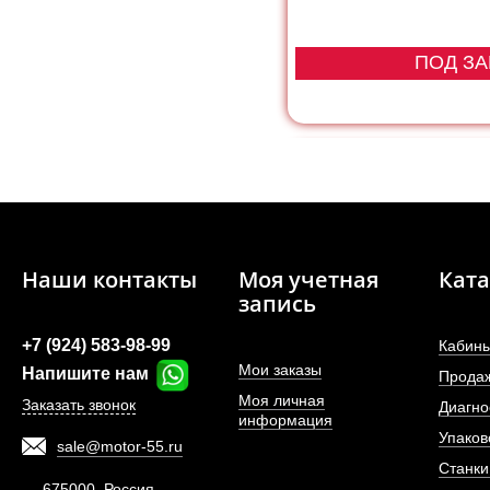
ПОД ЗА
Наши контакты
Моя учетная
Ката
запись
+7 (924) 583-98-99
Кабины
Мои заказы
Напишите нам
Прода
Моя личная
Заказать звонок
Диагно
информация
Упаков
sale@motor-55.ru
Фильтр топливный 
Станки
двигателя De
675000, Россия,