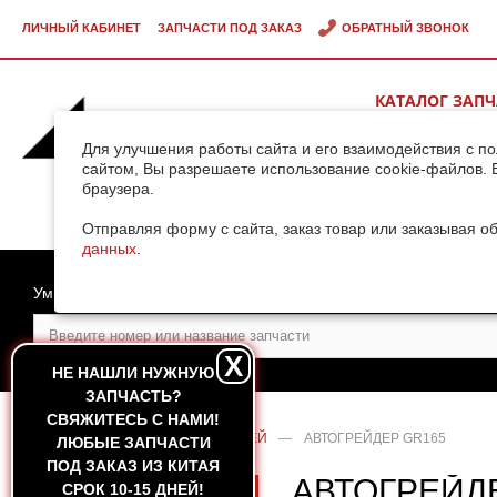
ЛИЧНЫЙ КАБИНЕТ
ЗАПЧАСТИ ПОД ЗАКАЗ
ОБРАТНЫЙ ЗВОНОК
КАТАЛОГ ЗАП
ВИДЕОГАЛЕРЕ
Для улучшения работы сайта и его взаимодействия с п
сайтом, Вы разрешаете использование cookie-файлов. 
браузера.
ДОСТАВКА ГРУ
КИТАЯ
Отправляя форму с сайта, заказ товар или заказывая о
данных
.
Умный поиск
X
НЕ НАШЛИ НУЖНУЮ
ЗАПЧАСТЬ?
CВЯЖИТЕСЬ С НАМИ!
ГЛАВНАЯ
—
КАТАЛОГ ЗАПЧАСТЕЙ
—
АВТОГРЕЙДЕР GR165
ЛЮБЫЕ ЗАПЧАСТИ
ПОД ЗАКАЗ ИЗ КИТАЯ
АВТОГРЕЙД
СРОК 10-15 ДНЕЙ!