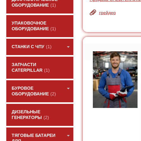
ОБОРУДОВАНИЕ
(1)
Угол поворота рамы (граду
грейдер
Размеры отвала (мм)
УПАКОВОЧНОЕ
Макс высота подъема отва
ОБОРУДОВАНИЕ
(1)
Макс заглубление отвала 
СТАНКИ С ЧПУ
(1)
Угол поворота отвала (гра
Угол наклона отвала (град
ЗАПЧАСТИ
CATERPILLAR
(1)
Раб. формула
Рабочее давление в гидро
БУРОВОЕ
ОБОРУДОВАНИЕ
(2)
Радиус поворота (м)
ДИЗЕЛЬНЫЕ
ГЕНЕРАТОРЫ
(2)
ТЯГОВЫЕ БАТАРЕИ