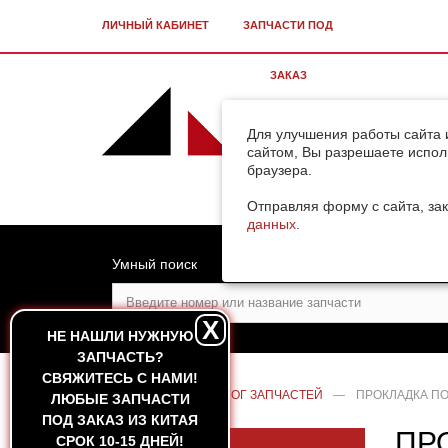
ЛИЧНЫЙ КАБИНЕТ
ЗАПЧАСТИ ПОД
ЗАКАЗ
Для улучшения работы сайта 
сайтом, Вы разрешаете испол
браузера.
Отправляя форму с сайта, зак
данных
.
Умный поиск
X
НЕ НАШЛИ НУЖНУЮ
ЗАПЧАСТЬ?
CВЯЖИТЕСЬ С НАМИ!
ГЛАВНАЯ
—
КАТАЛОГ ЗАПЧАСТЕЙ
—
ПРОКЛАДКА ПО
ЛЮБЫЕ ЗАПЧАСТИ
ПОД ЗАКАЗ ИЗ КИТАЯ
ПР
СРОК 10-15 ДНЕЙ!