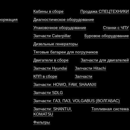
Кабины в сборе
Продажа СПЕЦТЕХНИКИ
формация
Диагностическое оборудование
Упаковочное оборудование
Станки с ЧПУ
Запчасти Caterpillar
Буровое оборудование
редвал двигателя Sinotruk
Форсунка Евро-3 (BOS
Дизельные генераторы
D12 HOWO A7
Cummins (310-375 л/с) IS
Тяговые батареи для погрузчиков
АРТИКУЛ: VG1246050038
Двигатели в сборе
АРТИКУЛ: C4940640, 04451
Запчасти для двигателей
Запчасти Hyundai
Запчасти Hitachi
КПП в сборе
Запчасти
Запчасти: HOWO, FAW, SHAANXI
ПОД ЗАКАЗ
ПОД ЗАКАЗ
Запчасти SDLG
Запчасти: ГАЗ, ПАЗ, VOLGABUS (ВОЛГАБАС)
Запчасти: SHANTUI,
Топливная система
KOMATSU
Фильтры