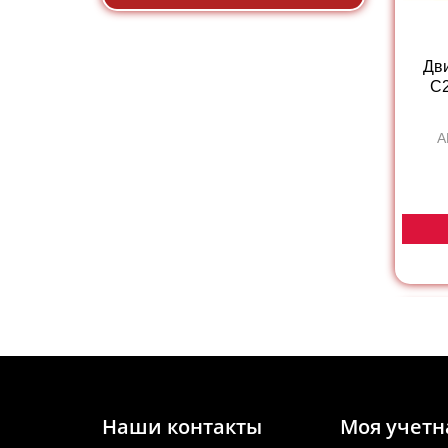
Дв
C2
А
Наши контакты
Моя учетн