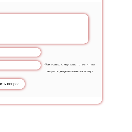
*
(Как только специалист ответит, вы
получите уведомление на почту)
ить вопрос!