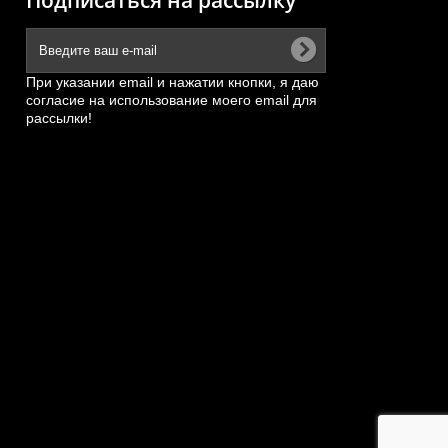
Подписаться на рассылку
При указании email и нажатии кнопки, я даю
согласие на использование моего email для
рассылки!
CH)
Подушка двигателя Shanghai
Le...
C6121
20121
АРТИКУЛ: 8N1214
ПОД ЗАКАЗ