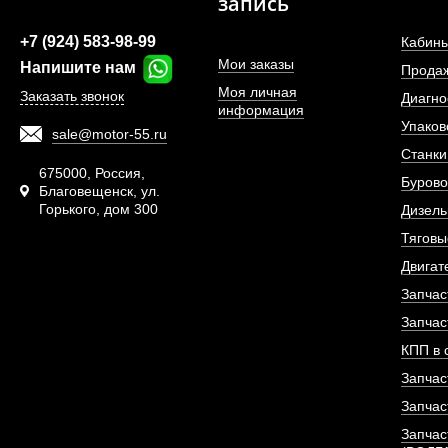
запись
+7 (924) 583-98-99
Кабины
Мои заказы
Напишите нам
Прода
Моя личная
Заказать звонок
Диагно
информация
Упаков
sale@motor-55.ru
Фильтр топливный 
Станки
двигателя De
675000, Россия,
Бурово
Благовещенск, ул.
Горького, дом 300
АРТИКУЛ: 1302048
Дизель
Тяговы
Двигат
Запчас
ПОД ЗА
Запчас
КПП в 
Запчас
Запчас
Запчас