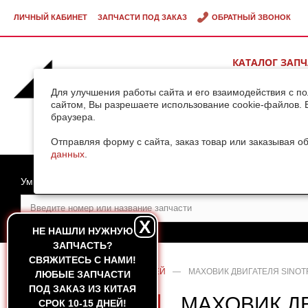
ЛИЧНЫЙ КАБИНЕТ
ЗАПЧАСТИ ПОД ЗАКАЗ
ОБРАТНЫЙ ЗВОНОК
КАТАЛОГ ЗАП
ВИДЕОГАЛЕРЕ
Для улучшения работы сайта и его взаимодействия с п
сайтом, Вы разрешаете использование cookie-файлов. 
браузера.
ДОСТАВКА ГРУ
КИТАЯ
Отправляя форму с сайта, заказ товар или заказывая о
данных
.
Умный поиск
X
НЕ НАШЛИ НУЖНУЮ
ЗАПЧАСТЬ?
CВЯЖИТЕСЬ С НАМИ!
ГЛАВНАЯ
—
КАТАЛОГ ЗАПЧАСТЕЙ
—
МАХОВИК ДВИГАТЕЛЯ SINOTR
ЛЮБЫЕ ЗАПЧАСТИ
ПОД ЗАКАЗ ИЗ КИТАЯ
МАХОВИК ДВ
СРОК 10-15 ДНЕЙ!