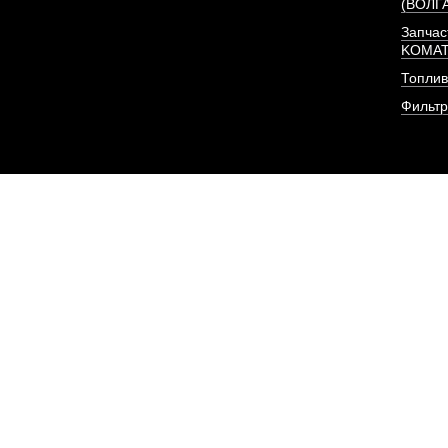
(ВОЛГ
Запчас
KOMA
Топлив
Фильт
Форсунка Евро-3 (BOS
375 л/с) I
АРТИКУЛ: C494064
ПОД ЗА