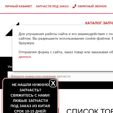
ЛИЧНЫЙ КАБИНЕТ
ЗАПЧАСТИ ПОД ЗАКАЗ
ОБРАТНЫЙ ЗВОНОК
КАТАЛОГ ЗАП
ВИДЕОГАЛЕРЕ
Для улучшения работы сайта и его взаимодействия с п
сайтом, Вы разрешаете использование cookie-файлов. 
браузера.
ДОСТАВКА ГРУ
КИТАЯ
Отправляя форму с сайта, заказ товар или заказывая о
данных
.
Умный поиск
X
НЕ НАШЛИ НУЖНУЮ
ЗАПЧАСТЬ?
CВЯЖИТЕСЬ С НАМИ!
ГЛАВНАЯ
—
FASHION SUPPLIER
ЛЮБЫЕ ЗАПЧАСТИ
ПОД ЗАКАЗ ИЗ КИТАЯ
СПИСОК ТО
СРОК 10-15 ДНЕЙ!