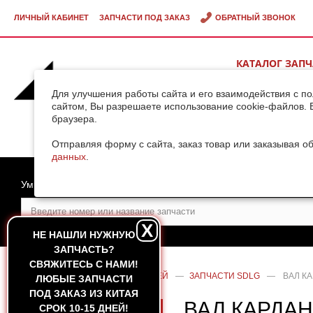
ЛИЧНЫЙ КАБИНЕТ
ЗАПЧАСТИ ПОД ЗАКАЗ
ОБРАТНЫЙ ЗВОНОК
КАТАЛОГ ЗАП
ВИДЕОГАЛЕРЕ
Для улучшения работы сайта и его взаимодействия с п
сайтом, Вы разрешаете использование cookie-файлов. 
браузера.
ДОСТАВКА ГРУ
КИТАЯ
Отправляя форму с сайта, заказ товар или заказывая о
данных
.
Умный поиск
X
НЕ НАШЛИ НУЖНУЮ
ЗАПЧАСТЬ?
CВЯЖИТЕСЬ С НАМИ!
ГЛАВНАЯ
—
КАТАЛОГ ЗАПЧАСТЕЙ
—
ЗАПЧАСТИ SDLG
—
ВАЛ К
ЛЮБЫЕ ЗАПЧАСТИ
ПОД ЗАКАЗ ИЗ КИТАЯ
ВАЛ КАРДА
СРОК 10-15 ДНЕЙ!