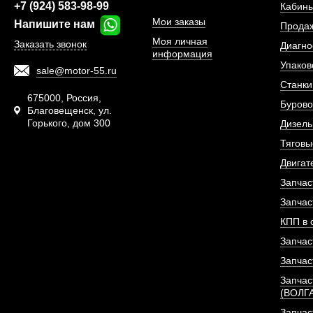
+7 (924) 583-98-99
Кабины
Мои заказы
Напишите нам
Прода
Моя личная
Заказать звонок
Диагно
информация
Упаков
sale@motor-55.ru
Втулка (40*50*45) шар
Станки
рулевого
675000, Россия,
Бурово
Благовещенск, ул.
Горького, дом 300
АРТИКУ
Дизель
Тяговы
Двигат
Запчас
ПОД ЗА
Запчас
КПП в 
Запчас
Запчас
Запчас
(ВОЛГ
Запчас