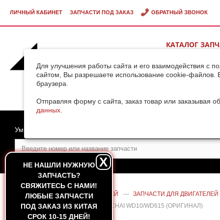
ЛИЧНЫЙ КАБИНЕТ
ЗАПЧАСТИ ПОД ЗАКАЗ
ОБРАТНЫЙ ЗВОНОК
КАТАЛОГ ЗАП
ВИДЕОГАЛЕРЕ
Для улучшения работы сайта и его взаимодействия с п
сайтом, Вы разрешаете использование cookie-файлов. 
браузера.
ДОСТАВКА ГРУ
КИТАЯ
Отправляя форму с сайта, заказ товар или заказывая о
данных
.
Умный поиск
X
НЕ НАШЛИ НУЖНУЮ
ЗАПЧАСТЬ?
CВЯЖИТЕСЬ С НАМИ!
ГЛАВНАЯ
—
КАТАЛОГ ЗАПЧАСТЕЙ
—
ЗАПЧАСТИ ДЛЯ ДВИГАТЕЛЕЙ
ЛЮБЫЕ ЗАПЧАСТИ
(ТУРБИНА) J90S-2 ДВИГАТЕЛЯ WEICHAI WD10/WD615 (ОРИГИНАЛ)
ПОД ЗАКАЗ ИЗ КИТАЯ
СРОК 10-15 ДНЕЙ!