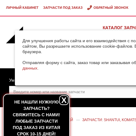
ЛИЧНЫЙ КАБИНЕТ
ЗАПЧАСТИ ПОД ЗАКАЗ
ОБРАТНЫЙ ЗВОНОК
КАТАЛОГ ЗАП
ВИДЕОГАЛЕРЕ
Для улучшения работы сайта и его взаимодействия с п
сайтом, Вы разрешаете использование cookie-файлов. 
браузера.
ДОСТАВКА ГРУ
КИТАЯ
Отправляя форму с сайта, заказ товар или заказывая о
данных
.
Умный поиск
X
НЕ НАШЛИ НУЖНУЮ
ЗАПЧАСТЬ?
CВЯЖИТЕСЬ С НАМИ!
ГЛАВНАЯ
—
КАТАЛОГ ЗАПЧАСТЕЙ
—
ЗАПЧАСТИ: SHANTUI, KOMAT
ЛЮБЫЕ ЗАПЧАСТИ
ОХЛАЖДЕНИЯ SHANTUI SD16 (А)
ПОД ЗАКАЗ ИЗ КИТАЯ
СРОК 10-15 ДНЕЙ!