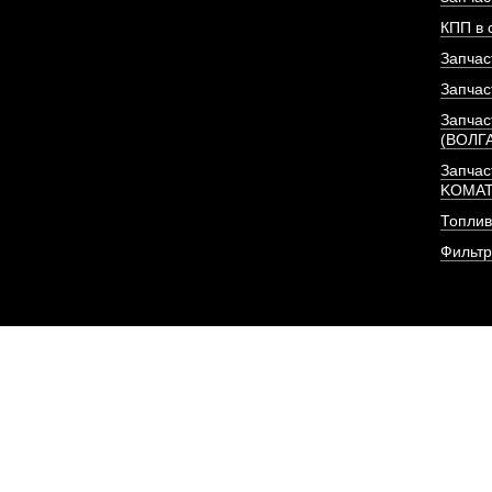
КПП в 
Запчас
Запчас
Запчас
(ВОЛГ
Запчас
KOMA
Клапан выпускной дв
Топлив
С6121 
Фильт
АРТИКУЛ: 04AL603, 
ПОД ЗА