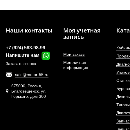
Наши контакты
Моя учетная
Ката
Гильза (120,5*255) д
запись
С6121.
+7 (924) 583-98-99
Кабины
Мои заказы
Напишите нам
АРТИКУЛ: C02AL
Прода
Моя личная
Заказать звонок
Диагно
информация
Упаков
sale@motor-55.ru
Станки
ПОД ЗА
675000, Россия,
Бурово
Благовещенск, ул.
Горького, дом 300
Дизель
Тяговы
Двигат
Запчас
Запчас