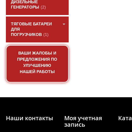
ДИЗЕЛЬНЫЕ
ГЕНЕРАТОРЫ
(2)
ТЯГОВЫЕ БАТАРЕИ
ДЛЯ
ПОГРУЗЧИКОВ
(1)
ВАШИ ЖАЛОБЫ И
Прокладка сиденья з
ПРЕДЛОЖЕНИЯ ПО
Yuchai.
УЛУЧШЕНИЮ
НАШЕЙ РАБОТЫ
АРТИКУЛ: 150
ПОД ЗА
Наши контакты
Моя учетная
Ката
запись