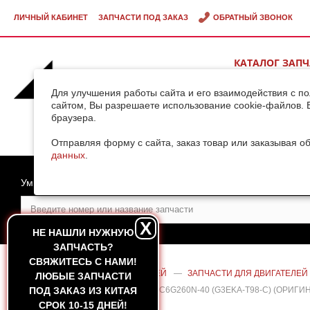
ЛИЧНЫЙ КАБИНЕТ
ЗАПЧАСТИ ПОД ЗАКАЗ
ОБРАТНЫЙ ЗВОНОК
КАТАЛОГ ЗАП
ВИДЕОГАЛЕРЕ
Для улучшения работы сайта и его взаимодействия с п
сайтом, Вы разрешаете использование cookie-файлов. 
браузера.
ДОСТАВКА ГРУ
КИТАЯ
Отправляя форму с сайта, заказ товар или заказывая о
данных
.
Умный поиск
X
НЕ НАШЛИ НУЖНУЮ
ЗАПЧАСТЬ?
CВЯЖИТЕСЬ С НАМИ!
ГЛАВНАЯ
—
КАТАЛОГ ЗАПЧАСТЕЙ
—
ЗАПЧАСТИ ДЛЯ ДВИГАТЕЛЕЙ
ЛЮБЫЕ ЗАПЧАСТИ
КОЛЛЕКТОРА ДВИГАТЕЛЯ YUCHAI YC6G260N-40 (G3EKA-T98-C) (ОРИГИ
ПОД ЗАКАЗ ИЗ КИТАЯ
СРОК 10-15 ДНЕЙ!