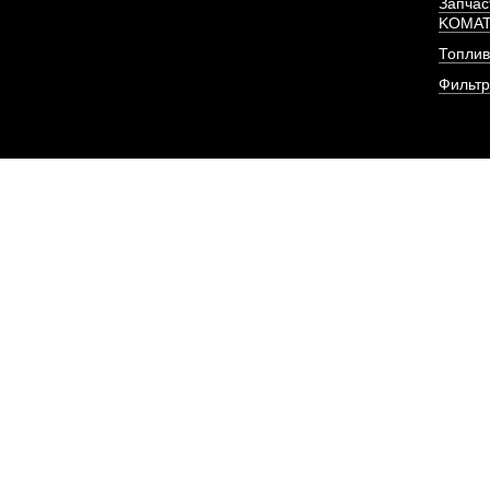
Запчас
KOMA
Топлив
Фильт
Прокладка ГБЦ дви
YC6MK300N
АРТИКУЛ: KJ100-