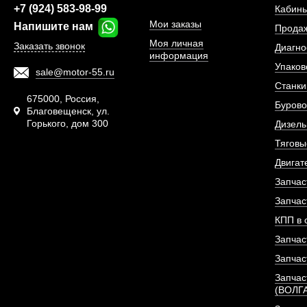
+7 (924) 583-98-99
Кабины
Мои заказы
Напишите нам
Прода
Моя личная
Заказать звонок
Диагно
информация
Упаков
sale@motor-55.ru
Станки
675000, Россия,
Бурово
Благовещенск, ул.
Горького, дом 300
Дизель
Тяговы
Двигат
Газовый фильтр низког
Запчас
двигател
Запчас
КПП в 
АРТИКУЛ: J570
Запчас
Запчас
Запчас
ПОД ЗА
(ВОЛГ