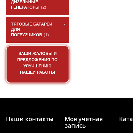
ДИЗЕЛЬНЫЕ
ГЕНЕРАТОРЫ
(2)
ТЯГОВЫЕ БАТАРЕИ
ДЛЯ
ПОГРУЗЧИКОВ
(1)
Радиатор водяного 
930S2) двиг
ВАШИ ЖАЛОБЫ И
ПРЕДЛОЖЕНИЯ ПО
АРТИКУЛ: 41
УЛУЧШЕНИЮ
НАШЕЙ РАБОТЫ
ПОД ЗА
Наши контакты
Моя учетная
Ката
запись