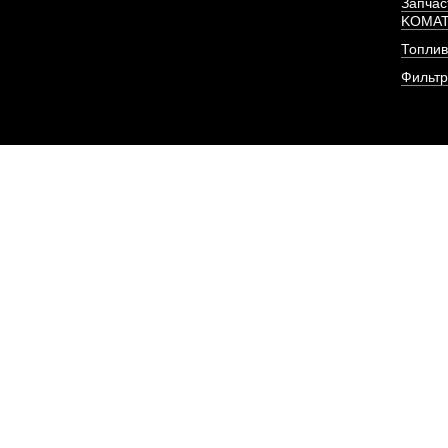
Запчас
KOMA
Топлив
Фильт
Патрубок от радиа
двигателя D
АРТИКУЛ: 1
ПОД ЗА