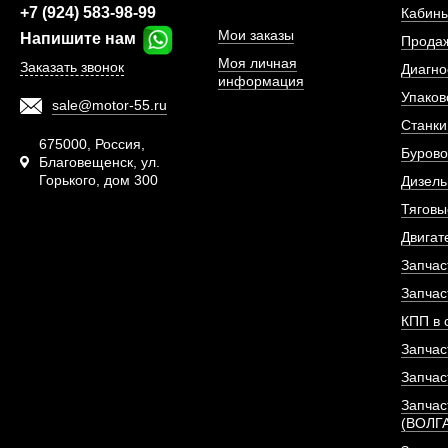
+7 (924) 583-98-99
Кабины
Мои заказы
Напишите нам
Прода
Моя личная
Заказать звонок
Диагно
информация
Упаков
sale@motor-55.ru
Станки
675000, Россия,
Бурово
Благовещенск, ул.
Горького, дом 300
Дизель
ТНВД (топливный н
Тяговы
давления) Е
Двигат
Запчас
АРТИКУЛ: 130530
Запчас
КПП в 
Запчас
ПОД ЗА
Запчас
Запчас
(ВОЛГ