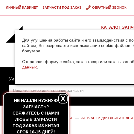
ЛИЧНЫЙ КАБИНЕТ
ЗАПЧАСТИ ПОД ЗАКАЗ
ОБРАТНЫЙ ЗВОНОК
КАТАЛОГ ЗАП
ВИДЕОГАЛЕРЕ
Для улучшения работы сайта и его взаимодействия с п
сайтом, Вы разрешаете использование cookie-файлов. 
браузера.
ДОСТАВКА ГРУ
КИТАЯ
Отправляя форму с сайта, заказ товар или заказывая о
данных
.
Умный поиск
X
НЕ НАШЛИ НУЖНУЮ
ЗАПЧАСТЬ?
CВЯЖИТЕСЬ С НАМИ!
ГЛАВНАЯ
—
КАТАЛОГ ЗАПЧАСТЕЙ
—
ЗАПЧАСТИ ДЛЯ ДВИГАТЕЛЕЙ
ЛЮБЫЕ ЗАПЧАСТИ
TD226B-6
ПОД ЗАКАЗ ИЗ КИТАЯ
СРОК 10-15 ДНЕЙ!