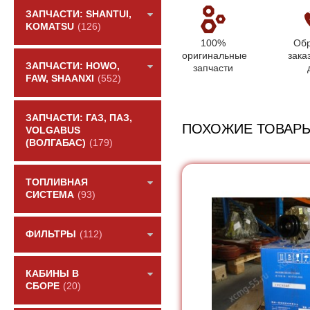
ЗАПЧАСТИ: SHANTUI,
KOMATSU
(126)
100%
Обр
оригинальные
зака
ЗАПЧАСТИ: HOWO,
запчасти
FAW, SHAANXI
(552)
ЗАПЧАСТИ: ГАЗ, ПАЗ,
ПОХОЖИЕ ТОВАР
VOLGABUS
(ВОЛГАБАС)
(179)
ТОПЛИВНАЯ
СИСТЕМА
(93)
ФИЛЬТРЫ
(112)
КАБИНЫ В
СБОРЕ
(20)