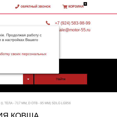
0
КОРЗИНА
ОБРАТНЫЙ ЗВОНОК
+7 (924) 583-98-99
sale@motor-55.ru
ie. Продолжая работу с
e в настройках Вашего
аботку своих персональных
тели
Найти
ТЕЛА - 717 ММ, D ОТВ - 95 ММ) SDLG LG956
ИЯ КОВША