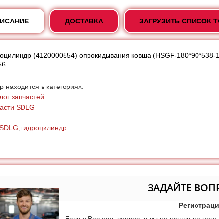
ИСАНИЕ
ДОСТАВКА
ЗАГРУЗИТЬ СПИСОК 
оцилиндр (4120000554) опрокидывания ковша (HSGF-180*90*538-109
56
р находится в категориях:
лог запчастей
асти SDLG
SDLG
гидроцилиндр
,
ЗАДАЙТЕ ВОП
Регистраци
Если у Вас есть вопрос, и вы не нашли на него