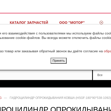
КАТАЛОГ ЗАПЧАСТЕЙ
ООО "МОТОР"
ВИДЕОГАЛЕРЕЯ
КОНТАКТЫ
и его взаимодействия с пользователями мы используем файлы cook
ьзование cookie-файлов. Вы всегда можете отключить файлы cooki
ДОСТАВКА ГРУЗОВ ИЗ
КИТАЯ
аз товар или заказывая обратный звонок вы даёте согласие на
обр
Принять
Производи
Все
G
—
ГИДРОЦИЛИНДР ОПРОКИДЫВАНИЯ КОВША (HSGF-180*90*538-1092) (L 
ДРОЦИЛИНДР ОПРОКИДЫВАН