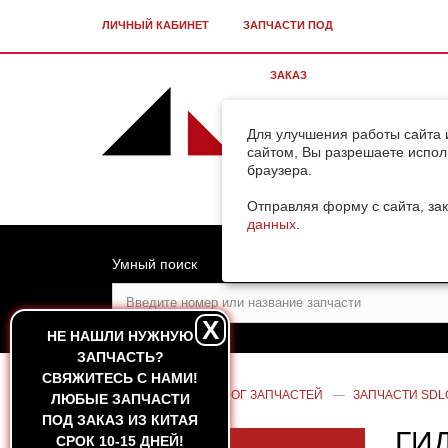
ЛИЧНЫЙ КАБИНЕТ
ЗАПЧАСТИ ПОД
ЗАКАЗ
Для улучшения работы сайта 
сайтом, Вы разрешаете испол
браузера.
Отправляя форму с сайта, зак
данных
.
Умный поиск
X
НЕ НАШЛИ НУЖНУЮ
ЗАПЧАСТЬ?
CВЯЖИТЕСЬ С НАМИ!
ГЛАВНАЯ
—
КАТАЛОГ ЗАПЧАСТЕЙ
—
ЗАПЧАСТИ SDL
ЛЮБЫЕ ЗАПЧАСТИ
ПОД ЗАКАЗ ИЗ КИТАЯ
ГИ
СРОК 10-15 ДНЕЙ!