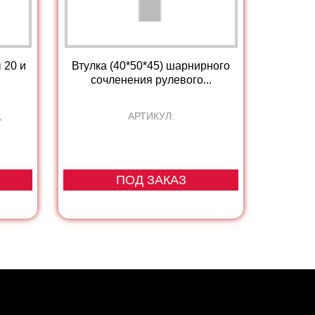
 20 и
Втулка (40*50*45) шарнирного
сочленения рулевого...
,
АРТИКУЛ:
ПОД ЗАКАЗ