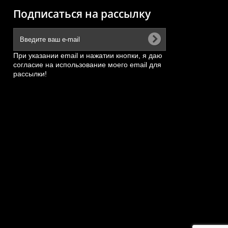
Подписаться на рассылку
При указании email и нажатии кнопки, я даю
согласие на использование моего email для
рассылки!
й
Сальник (80*95*8, железная
6
обойма) пальца рабочего...
АРТИКУЛ: 4043000055
ПОД ЗАКАЗ