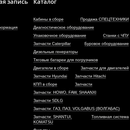
ая запись
Каталог
Кабины в сборе
Продажа СПЕЦТЕХНИКИ
формация
Диагностическое оборудование
Упаковочное оборудование
Станки с ЧПУ
Запчасти Caterpillar
Буровое оборудование
НВД (топливный насос
Насос гидравлически
Дизельные генераторы
ого давления) двигателя...
CBGJ3166, JHP3166 (
шлицов,...
Тяговые батареи для погрузчиков
АРТИКУЛ: 612601080575
Двигатели в сборе
Запчасти для двигателей
АРТИКУЛ: 4120000684
Запчасти Hyundai
Запчасти Hitachi
КПП в сборе
Запчасти
Запчасти: HOWO, FAW, SHAANXI
ПОД ЗАКАЗ
ПОД ЗАКАЗ
Запчасти SDLG
Запчасти: ГАЗ, ПАЗ, VOLGABUS (ВОЛГАБАС)
Запчасти: SHANTUI,
Топливная система
KOMATSU