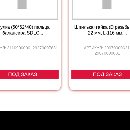
улка (50*62*40) пальца
Шпилька+гайка (D резьбы
балансира SDLG...
22 мм, L-116 мм,...
УЛ: 3110900006, 29270007831
АРТИКУЛ: 29070000621
29070000081
ПОД ЗАКАЗ
ПОД ЗАКАЗ