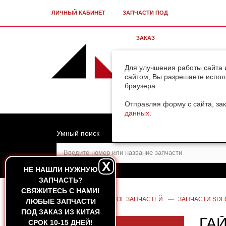
ЛИЧНЫЙ КАБИНЕТ
ЗАПЧАСТИ ПОД
ЗАКАЗ
Для улучшения работы сайта 
сайтом, Вы разрешаете испол
браузера.
Отправляя форму с сайта, зак
данных
.
Умный поиск
X
НЕ НАШЛИ НУЖНУЮ
ЗАПЧАСТЬ?
CВЯЖИТЕСЬ С НАМИ!
ГЛАВНАЯ
—
КАТАЛОГ ЗАПЧАСТЕЙ
—
ЗАПЧАСТИ SDL
ЛЮБЫЕ ЗАПЧАСТИ
ПОД ЗАКАЗ ИЗ КИТАЯ
ГА
СРОК 10-15 ДНЕЙ!