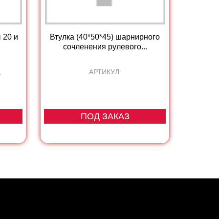
 20 и
Втулка (40*50*45) шарнирного
сочленения рулевого...
,
АРТИКУЛ:
ПОД ЗАКАЗ