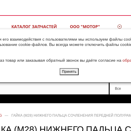
КАТАЛОГ ЗАПЧАСТЕЙ
ООО "МОТОР"
ВИДЕОГАЛЕРЕЯ
КОНТАКТЫ
и его взаимодействия с пользователями мы используем файлы cook
ьзование cookie-файлов. Вы всегда можете отключить файлы cooki
ДОСТАВКА ГРУЗОВ ИЗ
КИТАЯ
аз товар или заказывая обратный звонок вы даёте согласие на
обр
Принять
Производи
Все
G
—
ГАЙКА (М28) НИЖНЕГО ПАЛЬЦА СОЧЛЕНЕНИЯ ПЕРЕДНЕЙ ПОЛУРАМЫ
ЙКА (М28) НИЖНЕГО ПАЛЬЦА