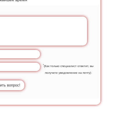
*
(Как только специалист ответит, вы
получите уведомление на почту)
ить вопрос!