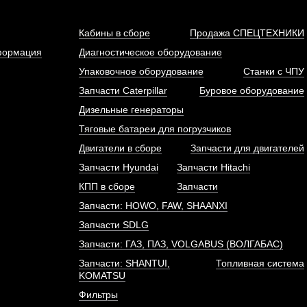
Кабины в сборе
Продажа СПЕЦТЕХНИКИ
формация
Диагностическое оборудование
Упаковочное оборудование
Станки с ЧПУ
Запчасти Caterpillar
Буровое оборудование
НВД (топливный насос
Насос гидравлически
Дизельные генераторы
ого давления) двигателя...
CBGJ3166, JHP3166 (
шлицов,...
Тяговые батареи для погрузчиков
АРТИКУЛ: 612601080575
Двигатели в сборе
Запчасти для двигателей
АРТИКУЛ: 4120000684
Запчасти Hyundai
Запчасти Hitachi
КПП в сборе
Запчасти
Запчасти: HOWO, FAW, SHAANXI
ПОД ЗАКАЗ
ПОД ЗАКАЗ
Запчасти SDLG
Запчасти: ГАЗ, ПАЗ, VOLGABUS (ВОЛГАБАС)
Запчасти: SHANTUI,
Топливная система
KOMATSU
Фильтры