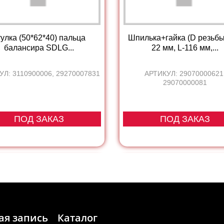
улка (50*62*40) пальца
Шпилька+гайка (D резьбы
балансира SDLG...
22 мм, L-116 мм,...
УЛ: 3110900006, 29270007831
АРТИКУЛ: 29070000621
29070000081
ПОД ЗАКАЗ
ПОД ЗАКАЗ
ая запись
Каталог