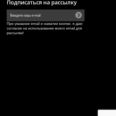
Подписаться на рассылку
При указании email и нажатии кнопки, я даю
согласие на использование моего email для
рассылки!
й
Сальник (80*95*8, железная
6
обойма) пальца рабочего...
АРТИКУЛ: 4043000055
ПОД ЗАКАЗ