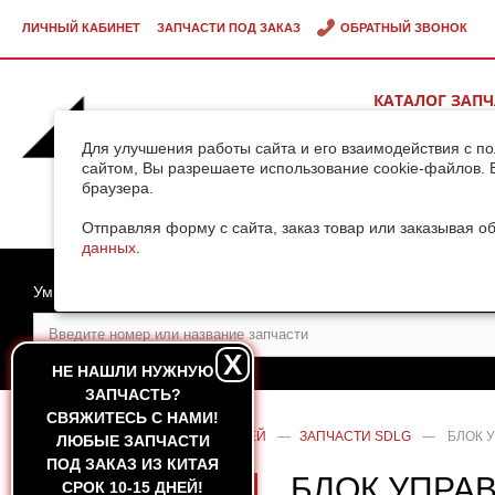
ЛИЧНЫЙ КАБИНЕТ
ЗАПЧАСТИ ПОД ЗАКАЗ
ОБРАТНЫЙ ЗВОНОК
КАТАЛОГ ЗАП
ВИДЕОГАЛЕРЕ
Для улучшения работы сайта и его взаимодействия с п
сайтом, Вы разрешаете использование cookie-файлов. 
браузера.
ДОСТАВКА ГРУ
КИТАЯ
Отправляя форму с сайта, заказ товар или заказывая о
данных
.
Умный поиск
X
НЕ НАШЛИ НУЖНУЮ
ЗАПЧАСТЬ?
CВЯЖИТЕСЬ С НАМИ!
ГЛАВНАЯ
—
КАТАЛОГ ЗАПЧАСТЕЙ
—
ЗАПЧАСТИ SDLG
—
БЛОК 
ЛЮБЫЕ ЗАПЧАСТИ
ПОД ЗАКАЗ ИЗ КИТАЯ
БЛОК УПРА
СРОК 10-15 ДНЕЙ!