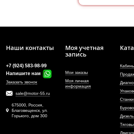
Наши контакты
Моя учетная
Ката
запись
+7 (924) 583-98-99
Кабины
Мои заказы
Напишите нам
Прода
Моя личная
Заказать звонок
Диагно
информация
Упаков
sale@motor-55.ru
Втулка (40*50*45) шар
Станки
рулевого
675000, Россия,
Бурово
Благовещенск, ул.
Горького, дом 300
АРТИКУ
Дизель
Тяговы
Двигат